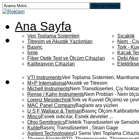
Ana Sayfa
Veri Toplama Sistemleri
Sıcaklık
Titreşim ve Akustik Yazılımları
Nem - Çiy
Basınç
Tork - Kuv
İvme
Kaçak Tes
Fiber Optik Test ve Ölçüm Cihazları
Debi Akış
Kalibrasyon Cihazları
Elektriks
VTI Instruments
Veri Toplama Sistemleri, Mainframe
M+P International
Akustik ve Titresim
Michell Instruments
Nem Transdüserleri, Çiy Noktası
Rense / Kahn Instruments
Nem Problari - Nem ölçüm
Lorenz Messtechnik
Tork ve Kuvvet Ölçümü ve çevr
MAC Panel Company
Baglantı ara yüzleri
U S F Wallace & Tiernan
Basınç Ölçüm Kalibratörle
Minco
Esnek ısıtıcılar, Esnek devreler ...
Ohio Semitronics
Elektrik Transduseleri ve Sensörler
Kulite
Basınç Transdüserleri , Strain Gage
Agilent Technologies
U Serisi Veri Toplama Cihazla
Thermo Electric
RTD, Thermocouple, Thermocouple 