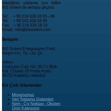
İstediğiniz yükleme için lütfen
BiS Sistem ile temasa geçiniz.
Tel: + 90 216 326 16 95 - 96
Tel: + 90 541 326 16 95
Fax: + 90 216 326 16 15
Email: info@bissistem.com
İletişim
BiS Sistem Entegrasyon Elekt.
Bilişim Hiz. Tic. Ltd. Şti.
Adres:
Uzunçayır Cad. No: 39 C1 Blok
Kat: 2 Daire: 20 Posta Kodu:
34722 Kadıköy / İstanbul
En
Çok İzlenenler
Misyonumuz
Veri Toplama Sistemleri
Nem - Çiy Noktası - Oksijen
Ürün Kategorisi