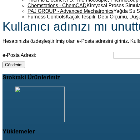
Chemstations - ChemCAD
Kimyasal Proses Simüla
PAJ GROUP - Advanced Mechatronics
Yağda Su S
Furness Controls
Kaçak Tespiti, Debi Ölçümü, Düş
Kullanıcı adınızı mı unut
Hesabınızla özdeşleştirilmiş olan e-Posta adresini giriniz. Ku
e-Posta Adresi:
Gönderim
Stoktaki
Ürünlerimiz
Yüklemeler