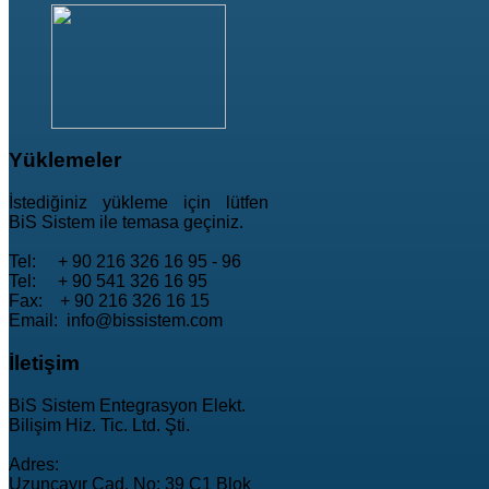
Yüklemeler
İstediğiniz yükleme için lütfen
BiS Sistem ile temasa geçiniz.
Tel: + 90 216 326 16 95 - 96
Tel: + 90 541 326 16 95
Fax: + 90 216 326 16 15
Email: info@bissistem.com
İletişim
BiS Sistem Entegrasyon Elekt.
Bilişim Hiz. Tic. Ltd. Şti.
Adres:
Uzunçayır Cad. No: 39 C1 Blok