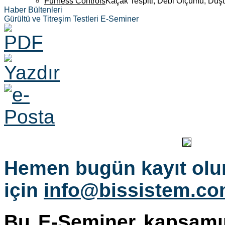
Furness Controls
Kaçak Tespiti, Debi Ölçümü, Düş
Haber Bültenleri
Gürültü ve Titreşim Testleri E-Seminer
Hemen bugün kayıt olu
için
info@bissistem.c
Bu E-Seminer kapsamın