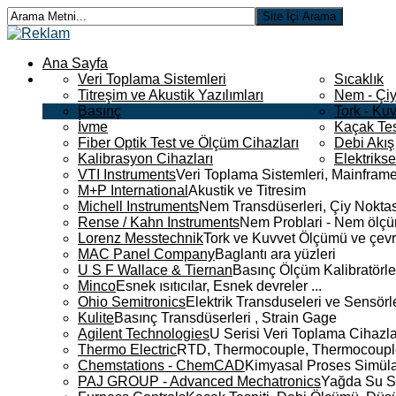
Ana Sayfa
Veri Toplama Sistemleri
Sıcaklık
Titreşim ve Akustik Yazılımları
Nem - Çiy
Basınç
Tork - Kuv
İvme
Kaçak Tes
Fiber Optik Test ve Ölçüm Cihazları
Debi Akış
Kalibrasyon Cihazları
Elektriks
VTI Instruments
Veri Toplama Sistemleri, Mainframe
M+P International
Akustik ve Titresim
Michell Instruments
Nem Transdüserleri, Çiy Noktası
Rense / Kahn Instruments
Nem Problari - Nem ölçüm
Lorenz Messtechnik
Tork ve Kuvvet Ölçümü ve çevr
MAC Panel Company
Baglantı ara yüzleri
U S F Wallace & Tiernan
Basınç Ölçüm Kalibratörle
Minco
Esnek ısıtıcılar, Esnek devreler ...
Ohio Semitronics
Elektrik Transduseleri ve Sensörler
Kulite
Basınç Transdüserleri , Strain Gage
Agilent Technologies
U Serisi Veri Toplama Cihazla
Thermo Electric
RTD, Thermocouple, Thermocouple 
Chemstations - ChemCAD
Kimyasal Proses Simüla
PAJ GROUP - Advanced Mechatronics
Yağda Su S