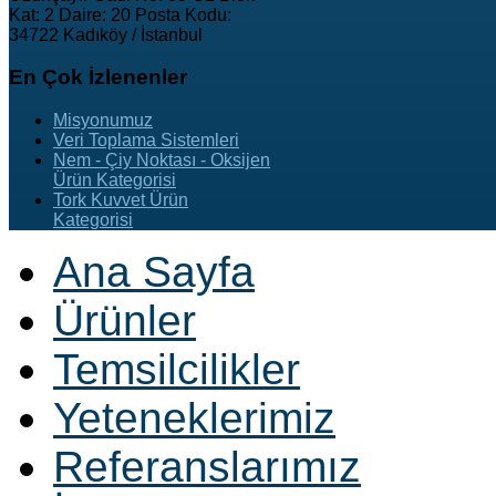
Kat: 2 Daire: 20 Posta Kodu:
34722 Kadıköy / İstanbul
En
Çok İzlenenler
Misyonumuz
Veri Toplama Sistemleri
Nem - Çiy Noktası - Oksijen
Ürün Kategorisi
Tork Kuvvet Ürün
Kategorisi
Ana Sayfa
Ürünler
Temsilcilikler
Yeteneklerimiz
Referanslarımız