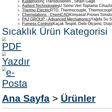
Kulite
Basınç Transdüserleri , Strain Gage
Agilent Technologies
U Serisi Veri Toplama Cihazla
Thermo Electric
RTD, Thermocouple, Thermocouple 
Chemstations - ChemCAD
Kimyasal Proses Simüla
PAJ GROUP - Advanced Mechatronics
Yağda Su S
Furness Controls
Kaçak Tespiti, Debi Ölçümü, Düş
Sıcaklık Ürün Kategorisi
Ana Sayfa
>
Ürünler