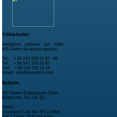
Yüklemeler
İstediğiniz yükleme için lütfen
BiS Sistem ile temasa geçiniz.
Tel: + 90 216 326 16 95 - 96
Tel: + 90 541 326 16 95
Fax: + 90 216 326 16 15
Email: info@bissistem.com
İletişim
BiS Sistem Entegrasyon Elekt.
Bilişim Hiz. Tic. Ltd. Şti.
Adres:
Uzunçayır Cad. No: 39 C1 Blok
Kat: 2 Daire: 20 Posta Kodu: