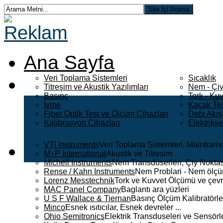
Ana Sayfa
Veri Toplama Sistemleri
Sıcaklık
Titreşim ve Akustik Yazılımları
Nem - Çiy
Basınç
Tork - Kuv
İvme
Kaçak Tes
Fiber Optik Test ve Ölçüm Cihazları
Debi Akış
Kalibrasyon Cihazları
Elektriks
VTI Instruments
Veri Toplama Sistemleri, Mainframe
M+P International
Akustik ve Titresim
Michell Instruments
Nem Transdüserleri, Çiy Noktası
Rense / Kahn Instruments
Nem Problari - Nem ölçüm
Lorenz Messtechnik
Tork ve Kuvvet Ölçümü ve çevr
MAC Panel Company
Baglantı ara yüzleri
U S F Wallace & Tiernan
Basınç Ölçüm Kalibratörle
Minco
Esnek ısıtıcılar, Esnek devreler ...
Ohio Semitronics
Elektrik Transduseleri ve Sensörler