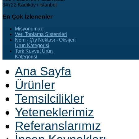
34722 Kadıköy / İstanbul
En
Çok İzlenenler
Misyonumuz
Veri Toplama Sistemleri
Nem - Çiy Noktası - Oksijen
Ürün Kategorisi
Tork Kuvvet Ürün
Kategorisi
Ana Sayfa
Ürünler
Temsilcilikler
Yeteneklerimiz
Referanslarımız