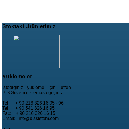
Stoktaki
Ürünlerimiz
Yüklemeler
İstediğiniz yükleme için lütfen
BiS Sistem ile temasa geçiniz.
Tel: + 90 216 326 16 95 - 96
Tel: + 90 541 326 16 95
Fax: + 90 216 326 16 15
Email: info@bissistem.com