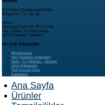
İletişim
BiS Sistem Entegrasyon Elekt.
Bilişim Hiz. Tic. Ltd. Şti.
Adres:
Uzunçayır Cad. No: 39 C1 Blok
Kat: 2 Daire: 20 Posta Kodu:
34722 Kadıköy / İstanbul
En
Çok İzlenenler
Misyonumuz
Veri Toplama Sistemleri
Nem - Çiy Noktası - Oksijen
Ürün Kategorisi
Tork Kuvvet Ürün
Kategorisi
Ana Sayfa
Ürünler