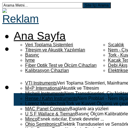
Ana Sayfa
Veri Toplama Sistemleri
Sıcaklık
Titreşim ve Akustik Yazılımları
Nem - Çiy
Basınç
Tork - Kuv
İvme
Kaçak Tes
Fiber Optik Test ve Ölçüm Cihazları
Debi Akış
Kalibrasyon Cihazları
Elektriks
VTI Instruments
Veri Toplama Sistemleri, Mainframe
M+P International
Akustik ve Titresim
Michell Instruments
Nem Transdüserleri, Çiy Noktası
Rense / Kahn Instruments
Nem Problari - Nem ölçüm
Lorenz Messtechnik
Tork ve Kuvvet Ölçümü ve çevr
MAC Panel Company
Baglantı ara yüzleri
U S F Wallace & Tiernan
Basınç Ölçüm Kalibratörle
Minco
Esnek ısıtıcılar, Esnek devreler ...
Ohio Semitronics
Elektrik Transduseleri ve Sensörler