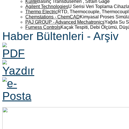
Kulite
Basınç Transdüserleri , Strain Gage
Agilent Technologies
U Serisi Veri Toplama Cihazla
Thermo Electric
RTD, Thermocouple, Thermocouple 
Chemstations - ChemCAD
Kimyasal Proses Simüla
PAJ GROUP - Advanced Mechatronics
Yağda Su S
Furness Controls
Kaçak Tespiti, Debi Ölçümü, Düş
Haber Bültenleri - Arşiv