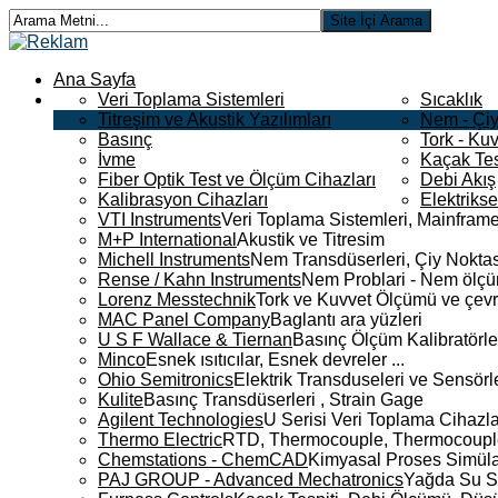
Ana Sayfa
Veri Toplama Sistemleri
Sıcaklık
Titreşim ve Akustik Yazılımları
Nem - Çiy
Basınç
Tork - Kuv
İvme
Kaçak Tes
Fiber Optik Test ve Ölçüm Cihazları
Debi Akış
Kalibrasyon Cihazları
Elektriks
VTI Instruments
Veri Toplama Sistemleri, Mainframe
M+P International
Akustik ve Titresim
Michell Instruments
Nem Transdüserleri, Çiy Noktası
Rense / Kahn Instruments
Nem Problari - Nem ölçüm
Lorenz Messtechnik
Tork ve Kuvvet Ölçümü ve çevr
MAC Panel Company
Baglantı ara yüzleri
U S F Wallace & Tiernan
Basınç Ölçüm Kalibratörle
Minco
Esnek ısıtıcılar, Esnek devreler ...
Ohio Semitronics
Elektrik Transduseleri ve Sensörler
Kulite
Basınç Transdüserleri , Strain Gage
Agilent Technologies
U Serisi Veri Toplama Cihazla
Thermo Electric
RTD, Thermocouple, Thermocouple 
Chemstations - ChemCAD
Kimyasal Proses Simüla
PAJ GROUP - Advanced Mechatronics
Yağda Su S