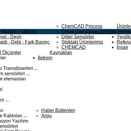
ChemCAD Process
Ürünle
 Noktası - Oksijen
Esnek Isıtıcılar ve Devreler
Temsilc
vet - Devir
Diğer Sensörler
Yenilik
piti - Debi - Fark Basınç
Stoktaki Ürünlerimiz
Refera
CHEMCAD
İnsan
el Ölçümler
Kaynakları
ler
İletişim
 Transdüserleri ...
 sensörleri ...
e elemanları
ri
i ...
rı
Haber Bültenleri
Kabloları ...
Arşiv
syon Yazılımı
ensörleri