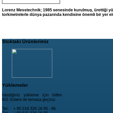
Lorenz Messtechnik; 1985 senesinde kurulmuş, ürettiği yük
torkmetrelerle dünya pazarında kendisine önemli bir yer el
Stoktaki
Ürünlerimiz
Yüklemeler
İstediğiniz yükleme için lütfen
BiS Sistem ile temasa geçiniz.
Tel: + 90 216 326 16 95 - 96