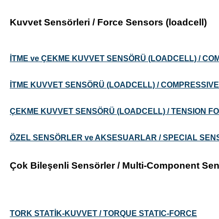
Kuvvet Sensörleri / Force Sensors (loadcell)
İTME ve ÇEKME KUVVET SENSÖRÜ (LOADCELL) / CO
İTME KUVVET SENSÖRÜ (LOADCELL) / COMPRESSIV
ÇEKME KUVVET SENSÖRÜ (LOADCELL) / TENSION F
ÖZEL SENSÖRLER ve AKSESUARLAR / SPECIAL SEN
Çok Bileşenli Sensörler / Multi-Component Se
TORK STATİK-KUVVET / TORQUE STATIC-FORCE