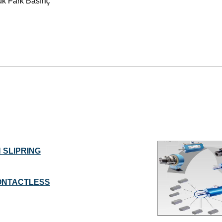
ük Fark Basınç
 SLIPRING
CONTACTLESS