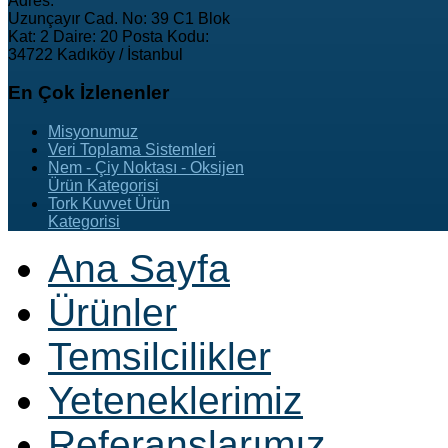
Adres:
Uzunçayır Cad. No: 39 C1 Blok
Kat: 2 Daire: 20 Posta Kodu:
34722 Kadıköy / İstanbul
En
Çok İzlenenler
Misyonumuz
Veri Toplama Sistemleri
Nem - Çiy Noktası - Oksijen
Ürün Kategorisi
Tork Kuvvet Ürün
Kategorisi
Ana Sayfa
Ürünler
Temsilcilikler
Yeteneklerimiz
Referanslarımız