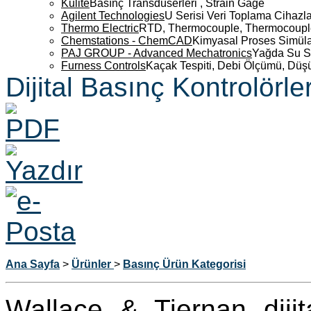
Kulite
Basınç Transdüserleri , Strain Gage
Agilent Technologies
U Serisi Veri Toplama Cihazla
Thermo Electric
RTD, Thermocouple, Thermocouple 
Chemstations - ChemCAD
Kimyasal Proses Simüla
PAJ GROUP - Advanced Mechatronics
Yağda Su S
Furness Controls
Kaçak Tespiti, Debi Ölçümü, Düş
Dijital Basınç Kontrolörler
Ana Sayfa
>
Ürünler
>
Basınç Ürün Kategorisi
Wallace & Tiernan dijit