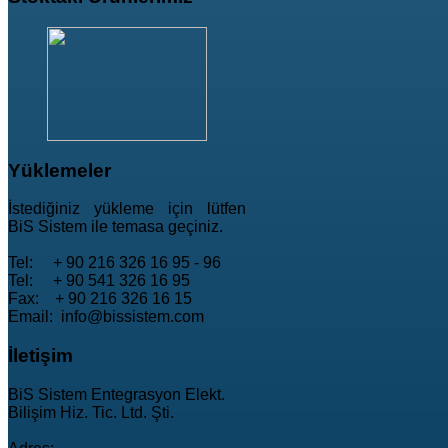
Yüklemeler
İstediğiniz yükleme için lütfen
BiS Sistem ile temasa geçiniz.
Tel: + 90 216 326 16 95 - 96
Tel: + 90 541 326 16 95
Fax: + 90 216 326 16 15
Email: info@bissistem.com
İletişim
BiS Sistem Entegrasyon Elekt.
Bilişim Hiz. Tic. Ltd. Şti.