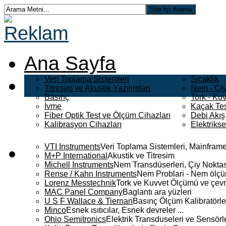
Ana Sayfa
Veri Toplama Sistemleri
Sıcaklık
Titreşim ve Akustik Yazılımları
Nem - Çiy
Basınç
Tork - Kuv
İvme
Kaçak Tes
Fiber Optik Test ve Ölçüm Cihazları
Debi Akış
Kalibrasyon Cihazları
Elektriks
VTI Instruments
Veri Toplama Sistemleri, Mainframe
M+P International
Akustik ve Titresim
Michell Instruments
Nem Transdüserleri, Çiy Noktası
Rense / Kahn Instruments
Nem Problari - Nem ölçüm
Lorenz Messtechnik
Tork ve Kuvvet Ölçümü ve çevr
MAC Panel Company
Baglantı ara yüzleri
U S F Wallace & Tiernan
Basınç Ölçüm Kalibratörle
Minco
Esnek ısıtıcılar, Esnek devreler ...
Ohio Semitronics
Elektrik Transduseleri ve Sensörler