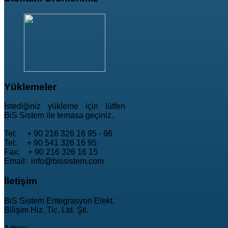
Yüklemeler
İstediğiniz yükleme için lütfen
BiS Sistem ile temasa geçiniz.
Tel: + 90 216 326 16 95 - 96
Tel: + 90 541 326 16 95
Fax: + 90 216 326 16 15
Email: info@bissistem.com
İletişim
BiS Sistem Entegrasyon Elekt.
Bilişim Hiz. Tic. Ltd. Şti.