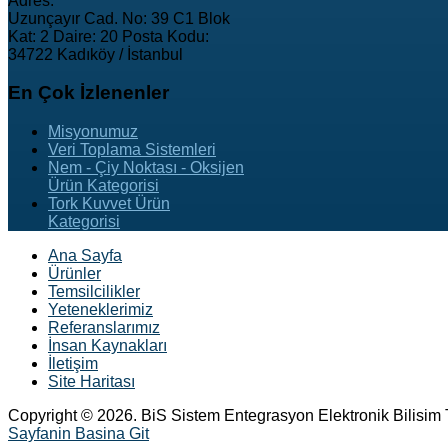
Adres:
Uzunçayır Cad. No: 39 C1 Blok
Kat: 2 Daire: 20 Posta Kodu:
34722 Kadıköy / İstanbul
En
Çok İzlenenler
Misyonumuz
Veri Toplama Sistemleri
Nem - Çiy Noktası - Oksijen
Ürün Kategorisi
Tork Kuvvet Ürün
Kategorisi
Ana Sayfa
Ürünler
Temsilcilikler
Yeteneklerimiz
Referanslarımız
İnsan Kaynakları
İletişim
Site Haritası
Copyright © 2026. BiS Sistem Entegrasyon Elektronik Bilisim Ti
Sayfanin Basina Git