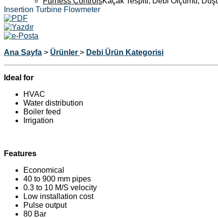
Furness Controls
Kaçak Tespiti, Debi Ölçümü, Düş
Insertion Turbine Flowmeter
Ana Sayfa
>
Ürünler
>
Debi Ürün Kategorisi
Ideal for
HVAC
Water distribution
Boiler feed
Irrigation
Features
Economical
40 to 900 mm pipes
0.3 to 10 M/S velocity
Low installation cost
Pulse output
80 Bar