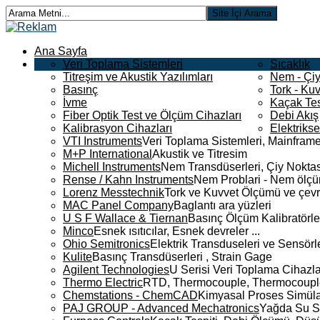
Ana Sayfa
Veri Toplama Sistemleri
Sıcaklık
Titreşim ve Akustik Yazılımları
Nem - Çiy
Basınç
Tork - Kuv
İvme
Kaçak Tes
Fiber Optik Test ve Ölçüm Cihazları
Debi Akış
Kalibrasyon Cihazları
Elektriks
VTI Instruments
Veri Toplama Sistemleri, Mainframe
M+P International
Akustik ve Titresim
Michell Instruments
Nem Transdüserleri, Çiy Noktası
Rense / Kahn Instruments
Nem Problari - Nem ölçüm
Lorenz Messtechnik
Tork ve Kuvvet Ölçümü ve çevr
MAC Panel Company
Baglantı ara yüzleri
U S F Wallace & Tiernan
Basınç Ölçüm Kalibratörle
Minco
Esnek ısıtıcılar, Esnek devreler ...
Ohio Semitronics
Elektrik Transduseleri ve Sensörler
Kulite
Basınç Transdüserleri , Strain Gage
Agilent Technologies
U Serisi Veri Toplama Cihazla
Thermo Electric
RTD, Thermocouple, Thermocouple 
Chemstations - ChemCAD
Kimyasal Proses Simüla
PAJ GROUP - Advanced Mechatronics
Yağda Su S