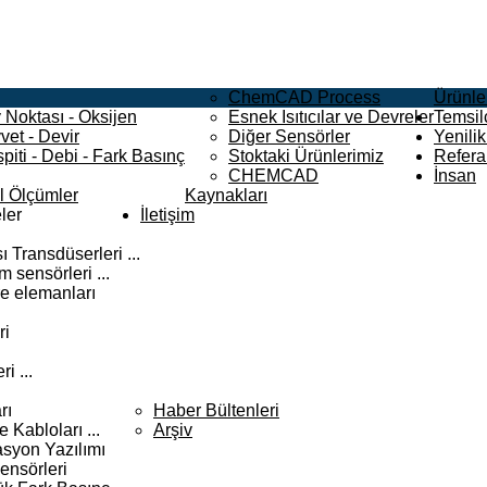
ChemCAD Process
Ürünle
 Noktası - Oksijen
Esnek Isıtıcılar ve Devreler
Temsilc
vet - Devir
Diğer Sensörler
Yenilik
piti - Debi - Fark Basınç
Stoktaki Ürünlerimiz
Refera
CHEMCAD
İnsan
el Ölçümler
Kaynakları
ler
İletişim
 Transdüserleri ...
 sensörleri ...
e elemanları
ri
i ...
rı
Haber Bültenleri
Kabloları ...
Arşiv
syon Yazılımı
ensörleri