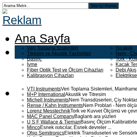
Ana Sayfa
Veri Toplama Sistemleri
Sıcaklık
Titreşim ve Akustik Yazılımları
Nem - Çiy
Basınç
Tork - Kuv
İvme
Kaçak Tes
Fiber Optik Test ve Ölçüm Cihazları
Debi Akış
Kalibrasyon Cihazları
Elektriks
VTI Instruments
Veri Toplama Sistemleri, Mainframe
M+P International
Akustik ve Titresim
Michell Instruments
Nem Transdüserleri, Çiy Noktası
Rense / Kahn Instruments
Nem Problari - Nem ölçüm
Lorenz Messtechnik
Tork ve Kuvvet Ölçümü ve çevr
MAC Panel Company
Baglantı ara yüzleri
U S F Wallace & Tiernan
Basınç Ölçüm Kalibratörle
Minco
Esnek ısıtıcılar, Esnek devreler ...
Ohio Semitronics
Elektrik Transduseleri ve Sensörler