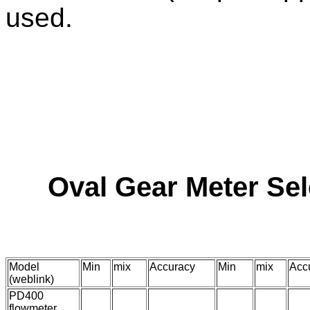
used.
Oval Gear Meter Sel
Model
Min
mix
Accuracy
Min
mix
Acc
(weblink)
PD400
flowmeter