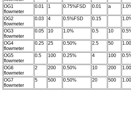
OG1
0.01
1
0.75%FSD
0.01
a
1.0
flowmeter
OG2
0.03
4
0.5%FSD
0.15
1.0
flowmeter
OG3
0.05
10
1.0%
0.5
10
0.5
flowmeter
OG4
0.25
25
0.50%
2.5
50
1.0
flowmeter
OG5
0.5
100
0.25%
4
100
0.5
flowmeter
OG6
2
200
0.50%
10
200
1.0
flowmeter
OG7
5
500
0.50%
20
500
1.0
flowmeter