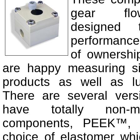
Oil Flow
gear flo
designed 
performance
of ownershi
are happy measuring si
products as well as lub
There are several ver
have totally non-me
components, PEEK™, 
choice of elastomer wh