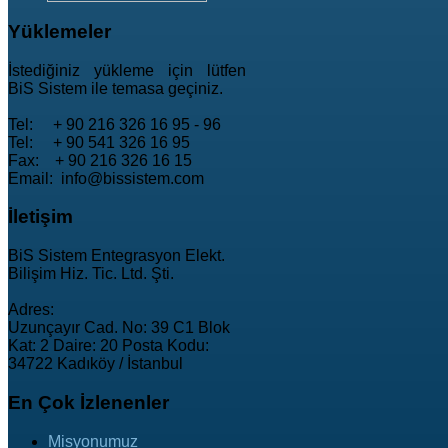
Yüklemeler
İstediğiniz yükleme için lütfen
BiS Sistem ile temasa geçiniz.
Tel: + 90 216 326 16 95 - 96
Tel: + 90 541 326 16 95
Fax: + 90 216 326 16 15
Email: info@bissistem.com
İletişim
BiS Sistem Entegrasyon Elekt.
Bilişim Hiz. Tic. Ltd. Şti.
Adres:
Uzunçayır Cad. No: 39 C1 Blok
Kat: 2 Daire: 20 Posta Kodu:
34722 Kadıköy / İstanbul
En
Çok İzlenenler
Misyonumuz