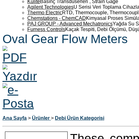
Kulite
Basınç Transdüserleri , Strain Gage
Agilent Technologies
U Serisi Veri Toplama Cihazla
Thermo Electric
RTD, Thermocouple, Thermocouple 
Chemstations - ChemCAD
Kimyasal Proses Simüla
PAJ GROUP - Advanced Mechatronics
Yağda Su S
Furness Controls
Kaçak Tespiti, Debi Ölçümü, Düş
Oval Gear Flow Meters
Ana Sayfa
>
Ürünler
>
Debi Ürün Kategorisi
These comp