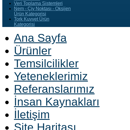
Veri Toplama Sistemleri
Nem - Çiy Noktası - Oksijen
Ürün Kategorisi
Tork Kuvvet Ürün
Kategorisi
Ana Sayfa
Ürünler
Temsilcilikler
Yeteneklerimiz
Referanslarımız
İnsan Kaynakları
İletişim
Site Haritası