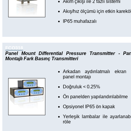
Akım çıkışı ile 2 fazlı sistemi
Akış/hız ölçümü için etkin karekö
IP65 muhafazalı
FCO318
Panel Mount Differential Pressure Transmitter
- Pan
Montajlı Fark Basınç Transmitteri
Arkadan aydınlatmalı ekran i
panel montajı
Doğruluk < 0.25%
Ön panelden yapılandırılabilme
Opsiyonel IP65 ön kapak
Yerleşik lambalar ile ayarlanabi
röle