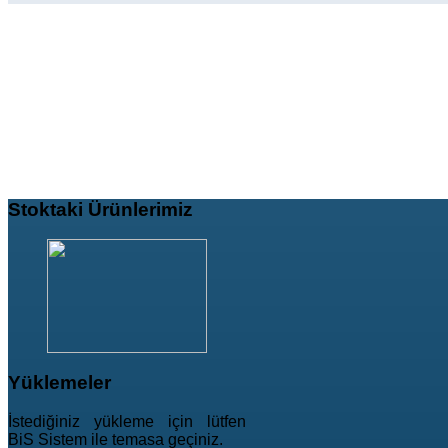
Stoktaki
Ürünlerimiz
Yüklemeler
İstediğiniz yükleme için lütfen
BiS Sistem ile temasa geçiniz.