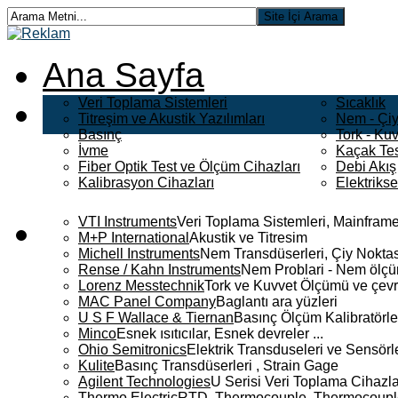
Ana Sayfa
Veri Toplama Sistemleri
Sıcaklık
Titreşim ve Akustik Yazılımları
Nem - Çiy
Basınç
Tork - Kuv
İvme
Kaçak Tes
Fiber Optik Test ve Ölçüm Cihazları
Debi Akış
Kalibrasyon Cihazları
Elektriks
VTI Instruments
Veri Toplama Sistemleri, Mainframe
M+P International
Akustik ve Titresim
Michell Instruments
Nem Transdüserleri, Çiy Noktası
Rense / Kahn Instruments
Nem Problari - Nem ölçüm
Lorenz Messtechnik
Tork ve Kuvvet Ölçümü ve çevr
MAC Panel Company
Baglantı ara yüzleri
U S F Wallace & Tiernan
Basınç Ölçüm Kalibratörle
Minco
Esnek ısıtıcılar, Esnek devreler ...
Ohio Semitronics
Elektrik Transduseleri ve Sensörler
Kulite
Basınç Transdüserleri , Strain Gage
Agilent Technologies
U Serisi Veri Toplama Cihazla
Thermo Electric
RTD, Thermocouple, Thermocouple 