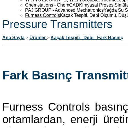
Chemstations - ChemCAD
Kimyasal Proses Simüla
PAJ GROUP - Advanced Mechatronics
Yağda Su S
Furness Controls
Kaçak Tespiti, Debi Ölçümü, Düş
Pressure Transmitters
Ana Sayfa
>
Ürünler
>
Kaçak Tespiti - Debi - Fark Basınç
Fark Basınç Transmitt
Furness Controls basınç t
ortamlardan, enerji üreti