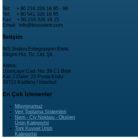
Tel: + 90 216 326 16 95 - 96
Tel: + 90 541 326 16 95
Fax: + 90 216 326 16 15
Email: info@bissistem.com
İletişim
BiS Sistem Entegrasyon Elekt.
Bilişim Hiz. Tic. Ltd. Şti.
Adres:
Uzunçayır Cad. No: 39 C1 Blok
Kat: 2 Daire: 20 Posta Kodu:
34722 Kadıköy / İstanbul
En
Çok İzlenenler
Misyonumuz
Veri Toplama Sistemleri
Nem - Çiy Noktası - Oksijen
Ürün Kategorisi
Tork Kuvvet Ürün
Kategorisi