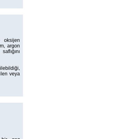
 oksijen
um, argon
saflığını
ebildiği,
ilen veya