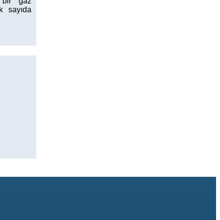
 bir gaz
ok sayıda