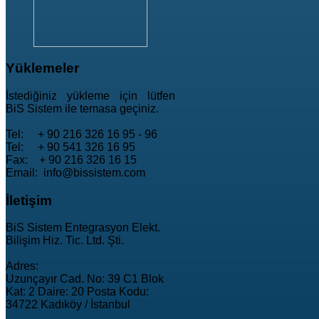
Yüklemeler
İstediğiniz yükleme için lütfen
BiS Sistem ile temasa geçiniz.
Tel: + 90 216 326 16 95 - 96
Tel: + 90 541 326 16 95
Fax: + 90 216 326 16 15
Email: info@bissistem.com
İletişim
BiS Sistem Entegrasyon Elekt.
Bilişim Hiz. Tic. Ltd. Şti.
Adres:
Uzunçayır Cad. No: 39 C1 Blok
Kat: 2 Daire: 20 Posta Kodu:
34722 Kadıköy / İstanbul