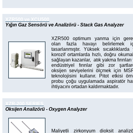
XZR500 ve XCU500
Yığın Gaz Sensörü ve Analizörü - Stack Gas Analyzer
XZR500 optimum yanma için gerek
olan fazla havayı belirlemek iç
tasarlanmıştır. Yüksek sıcaklıklarda
korozif ortamlarda hızlı, doğru okuma
sağlayan kazanlar, atık yakma fırınları
endüstriyel fırınlar gibi zor şartla
oksijen seviyelerini ölçmek için M
teknolojisini kullanır. Pitot etkisi ör
probu çoğu uygulamada aspiratör ha
ihtiyacını ortadan kaldırmaktadır.
XZR-200 SERIES
Oksijen Analizörü - Oxygen Analyzer
Maliyetli zirkonyum dioksit analiz