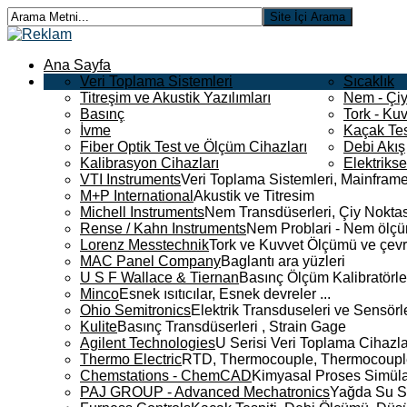
Ana Sayfa
Veri Toplama Sistemleri
Sıcaklık
Titreşim ve Akustik Yazılımları
Nem - Çiy
Basınç
Tork - Kuv
İvme
Kaçak Tes
Fiber Optik Test ve Ölçüm Cihazları
Debi Akış
Kalibrasyon Cihazları
Elektriks
VTI Instruments
Veri Toplama Sistemleri, Mainframe
M+P International
Akustik ve Titresim
Michell Instruments
Nem Transdüserleri, Çiy Noktası
Rense / Kahn Instruments
Nem Problari - Nem ölçüm
Lorenz Messtechnik
Tork ve Kuvvet Ölçümü ve çevr
MAC Panel Company
Baglantı ara yüzleri
U S F Wallace & Tiernan
Basınç Ölçüm Kalibratörle
Minco
Esnek ısıtıcılar, Esnek devreler ...
Ohio Semitronics
Elektrik Transduseleri ve Sensörler
Kulite
Basınç Transdüserleri , Strain Gage
Agilent Technologies
U Serisi Veri Toplama Cihazla
Thermo Electric
RTD, Thermocouple, Thermocouple 
Chemstations - ChemCAD
Kimyasal Proses Simüla
PAJ GROUP - Advanced Mechatronics
Yağda Su S