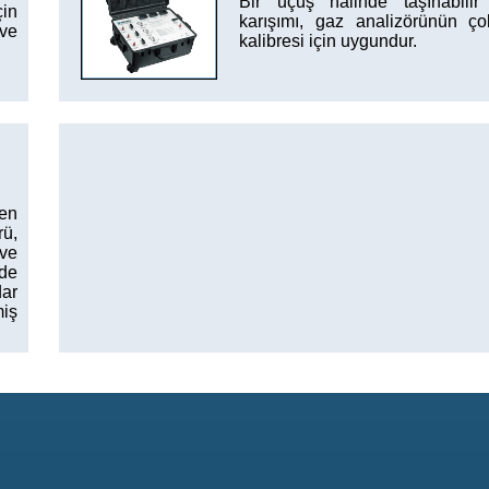
Bir uçuş halinde taşınabilir
çin
karışımı, gaz analizörünün ç
 ve
kalibresi için uygundur.
len
ü,
 ve
nde
dar
miş