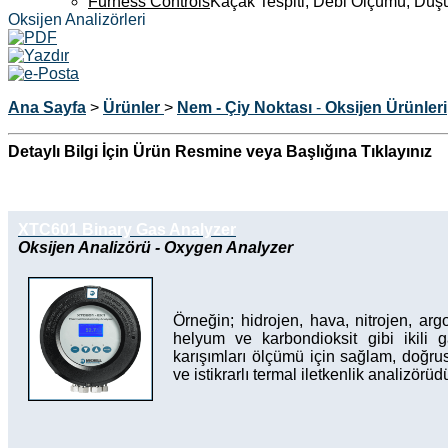
Furness Controls
Kaçak Tespiti, Debi Ölçümü, Düş
Oksijen Analizörleri
Ana Sayfa
>
Ürünler
>
Nem - Çiy Noktası
-
Oksijen Ürünleri
Detaylı Bilgi İçin Ürün Resmine veya Başlığına Tıklayınız
XTC601 Binary Gas Analyzer
Oksijen Analizörü - Oxygen Analyzer
Örneğin; hidrojen, hava, nitrojen, arg
helyum ve karbondioksit gibi ikili 
karışımları ölçümü için sağlam, doğru
ve istikrarlı termal iletkenlik analizörüdü