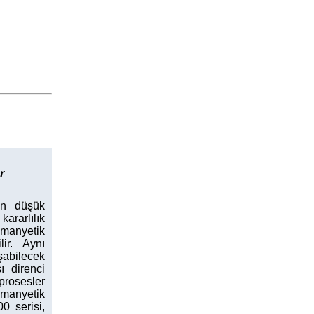
r
çin düşük
ararlılık
amanyetik
lir. Aynı
şabilecek
ı direnci
prosesler
manyetik
0 serisi,