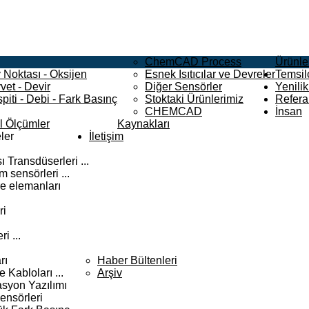
ChemCAD Process
Ürünle
 Noktası - Oksijen
Esnek Isıtıcılar ve Devreler
Temsilc
vet - Devir
Diğer Sensörler
Yenilik
piti - Debi - Fark Basınç
Stoktaki Ürünlerimiz
Refera
CHEMCAD
İnsan
el Ölçümler
Kaynakları
ler
İletişim
 Transdüserleri ...
 sensörleri ...
e elemanları
ri
i ...
rı
Haber Bültenleri
Kabloları ...
Arşiv
syon Yazılımı
ensörleri