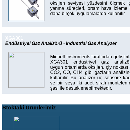
oksijen seviyesi yüzdesini ölçmek i
yanma süreçleri, ortam hava izleme
daha birçok uygulamalarda kullanılır.
XGA301
Endüstriyel Gaz Analizörü - Industrial Gas Analyzer
Michell Instruments tarafından geliştiri
XGA301 endüstriyel gaz analizör
uygun ortamlarda oksijen, çiy noktası
CO2, CO, CH4 gibi gazların analizi
kullanılır. Bu analizör üç sensöre ka
ve bir veya iki adet sıralı montelen
şasi ile desteklenebilmektedir.
Stoktaki
Ürünlerimiz