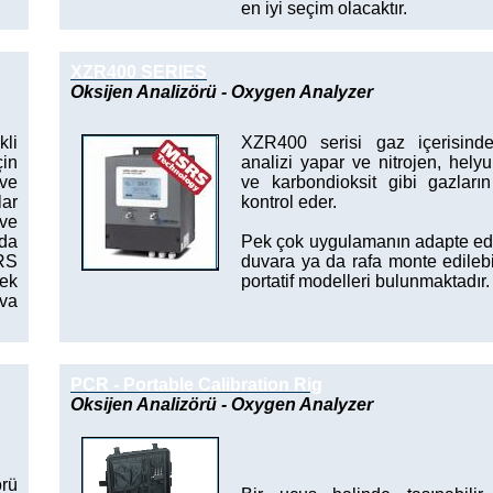
en iyi seçim olacaktır.
XZR400 SERIES
Oksijen Analizörü - Oxygen Analyzer
li
XZR400 serisi gaz içerisinde
in
analizi yapar ve nitrojen, hely
 ve
ve karbondioksit gibi gazların 
lar
kontrol eder.
 ve
rda
Pek çok uygulamanın adapte edil
SRS
duvara ya da rafa monte edileb
nek
portatif modelleri bulunmaktadır.
va
PCR - Portable Calibration Rig
Oksijen Analizörü - Oxygen Analyzer
örü