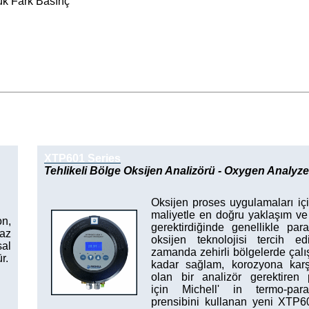
ük Fark Basınç
XTP601 Series
Tehlikeli Bölge Oksijen Analizörü - Oxygen Analyze
Oksijen proses uygulamaları i
maliyetle en doğru yaklaşım ve k
on,
gerektirdiğinde genellikle par
gaz
oksijen teknolojisi tercih edi
sal
zamanda zehirli bölgelerde çalı
r.
kadar sağlam, korozyona karş
olan bir analizör gerektiren 
için Michell' in termo-para
prensibini kullanan yeni XTP60