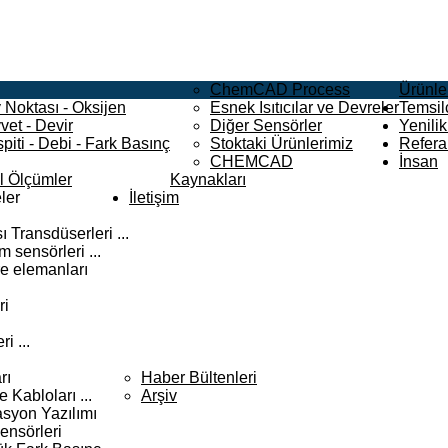
ChemCAD Process
Ürünle
 Noktası - Oksijen
Esnek Isıtıcılar ve Devreler
Temsilc
vet - Devir
Diğer Sensörler
Yenilik
piti - Debi - Fark Basınç
Stoktaki Ürünlerimiz
Refera
CHEMCAD
İnsan
el Ölçümler
Kaynakları
ler
İletişim
 Transdüserleri ...
 sensörleri ...
e elemanları
ri
i ...
rı
Haber Bültenleri
Kabloları ...
Arşiv
syon Yazılımı
ensörleri