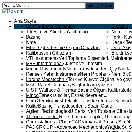
Ana Sayfa
Veri Toplama Sistemleri
Sıcaklık
Titreşim ve Akustik Yazılımları
Nem - Çiy
Basınç
Tork - Kuv
İvme
Kaçak Tes
Fiber Optik Test ve Ölçüm Cihazları
Debi Akış
Kalibrasyon Cihazları
Elektriks
VTI Instruments
Veri Toplama Sistemleri, Mainframe
M+P International
Akustik ve Titresim
Michell Instruments
Nem Transdüserleri, Çiy Noktası
Rense / Kahn Instruments
Nem Problari - Nem ölçüm
Lorenz Messtechnik
Tork ve Kuvvet Ölçümü ve çevr
MAC Panel Company
Baglantı ara yüzleri
U S F Wallace & Tiernan
Basınç Ölçüm Kalibratörle
Minco
Esnek ısıtıcılar, Esnek devreler ...
Ohio Semitronics
Elektrik Transduseleri ve Sensörler
Kulite
Basınç Transdüserleri , Strain Gage
Agilent Technologies
U Serisi Veri Toplama Cihazla
Thermo Electric
RTD, Thermocouple, Thermocouple 
Chemstations - ChemCAD
Kimyasal Proses Simüla
PAJ GROUP - Advanced Mechatronics
Yağda Su S