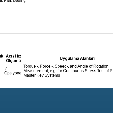
ük Fark Basınç
uk
Açı / Hız
Uygulama Alanları
Ölçümü
Torque -, Force -, Speed-, and Angle of Rotation
✓
Measurement; e.g. for Continuous Stress Test of
Opsiyonel
Master Key Systems