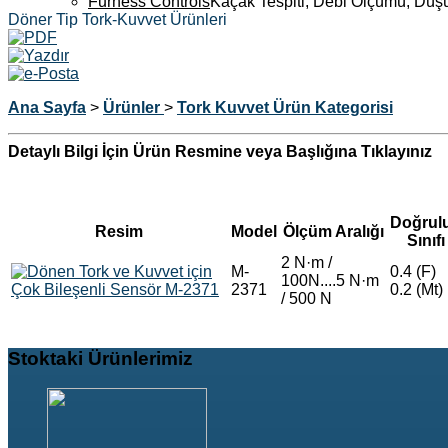
Furness Controls
Kaçak Tespiti, Debi Ölçümü, Düş
Döner Tip Tork-Kuvvet Ürünleri
Ana Sayfa
>
Ürünler
>
Tork Kuvvet Ürün Kategorisi
Detaylı Bilgi İçin Ürün Resmine veya Başlığına Tıklayınız
Doğrul
Resim
Model
Ölçüm Aralığı
Sınıfı
2 N·m /
M-
0.4 (F)
100N....5 N·m
2371
0.2 (Mt)
/ 500 N
Stoktaki
Ürünlerimiz