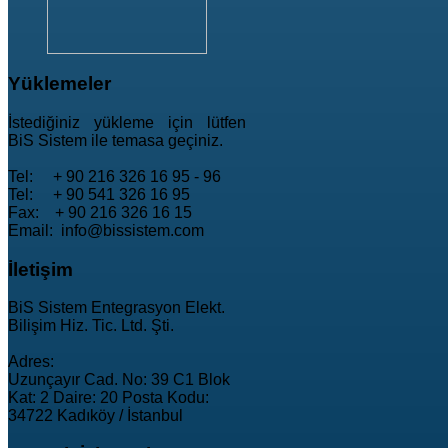
Yüklemeler
İstediğiniz yükleme için lütfen
BiS Sistem ile temasa geçiniz.
Tel: + 90 216 326 16 95 - 96
Tel: + 90 541 326 16 95
Fax: + 90 216 326 16 15
Email: info@bissistem.com
İletişim
BiS Sistem Entegrasyon Elekt.
Bilişim Hiz. Tic. Ltd. Şti.
Adres:
Uzunçayır Cad. No: 39 C1 Blok
Kat: 2 Daire: 20 Posta Kodu:
34722 Kadıköy / İstanbul