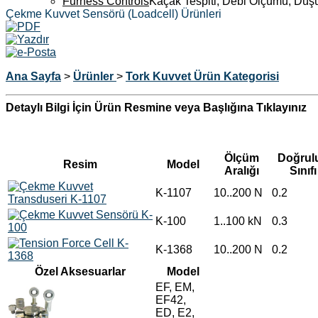
Furness Controls
Kaçak Tespiti, Debi Ölçümü, Düş
Çekme Kuvvet Sensörü (Loadcell) Ürünleri
Ana Sayfa
>
Ürünler
>
Tork Kuvvet Ürün Kategorisi
Detaylı Bilgi İçin Ürün Resmine veya Başlığına Tıklayınız
Ölçüm
Doğrul
Resim
Model
Aralığı
Sınıfı
K-1107
10..200 N
0.2
K-100
1..100 kN
0.3
K-1368
10..200 N
0.2
Özel Aksesuarlar
Model
EF, EM,
EF42,
ED, E2,