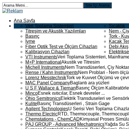
Ana Sayfa
Veri Toplama Sistemleri
Sıcaklık
Titreşim ve Akustik Yazılımları
Nem - Çiy
Basınç
Tork - Kuv
İvme
Kaçak Tes
Fiber Optik Test ve Ölçüm Cihazları
Debi Akış
Kalibrasyon Cihazları
Elektriks
VTI Instruments
Veri Toplama Sistemleri, Mainframe
M+P International
Akustik ve Titresim
Michell Instruments
Nem Transdüserleri, Çiy Noktası
Rense / Kahn Instruments
Nem Problari - Nem ölçüm
Lorenz Messtechnik
Tork ve Kuvvet Ölçümü ve çevr
MAC Panel Company
Baglantı ara yüzleri
U S F Wallace & Tiernan
Basınç Ölçüm Kalibratörle
Minco
Esnek ısıtıcılar, Esnek devreler ...
Ohio Semitronics
Elektrik Transduseleri ve Sensörler
Kulite
Basınç Transdüserleri , Strain Gage
Agilent Technologies
U Serisi Veri Toplama Cihazla
Thermo Electric
RTD, Thermocouple, Thermocouple 
Chemstations - ChemCAD
Kimyasal Proses Simüla
PAJ GROUP - Advanced Mechatronics
Yağda Su S