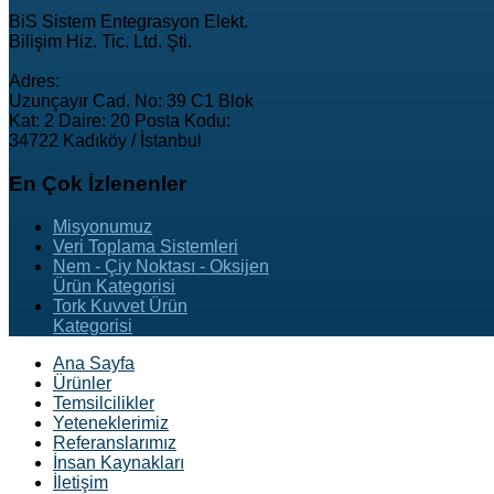
BiS Sistem Entegrasyon Elekt.
Bilişim Hiz. Tic. Ltd. Şti.
Adres:
Uzunçayır Cad. No: 39 C1 Blok
Kat: 2 Daire: 20 Posta Kodu:
34722 Kadıköy / İstanbul
En
Çok İzlenenler
Misyonumuz
Veri Toplama Sistemleri
Nem - Çiy Noktası - Oksijen
Ürün Kategorisi
Tork Kuvvet Ürün
Kategorisi
Ana Sayfa
Ürünler
Temsilcilikler
Yeteneklerimiz
Referanslarımız
İnsan Kaynakları
İletişim