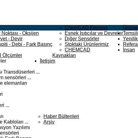
ChemCAD Process
Ürünle
 Noktası - Oksijen
Esnek Isıtıcılar ve Devreler
Temsilc
vet - Devir
Diğer Sensörler
Yenilik
piti - Debi - Fark Basınç
Stoktaki Ürünlerimiz
Refera
CHEMCAD
İnsan
el Ölçümler
Kaynakları
ler
İletişim
 Transdüserleri ...
 sensörleri ...
e elemanları
ri
i ...
rı
Haber Bültenleri
Kabloları ...
Arşiv
syon Yazılımı
ensörleri