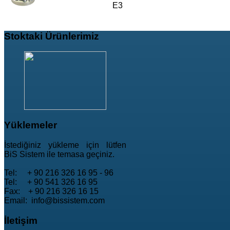
E3
Stoktaki
Ürünlerimiz
Yüklemeler
İstediğiniz yükleme için lütfen
BiS Sistem ile temasa geçiniz.
Tel: + 90 216 326 16 95 - 96
Tel: + 90 541 326 16 95
Fax: + 90 216 326 16 15
Email: info@bissistem.com
İletişim