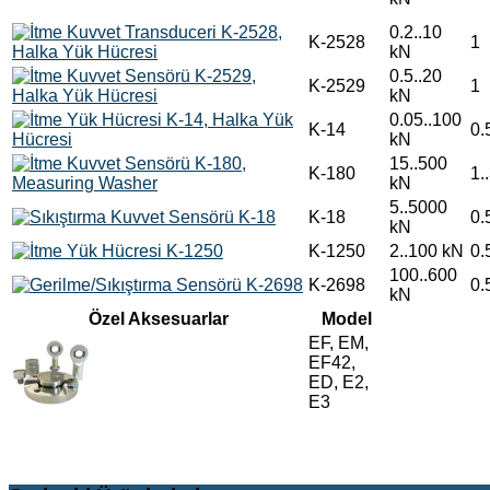
0.2..10
K-2528
1
kN
0.5..20
K-2529
1
kN
0.05..100
K-14
0.
kN
15..500
K-180
1.
kN
5..5000
K-18
0.
kN
K-1250
2..100 kN
0.
100..600
K-2698
0.
kN
Özel Aksesuarlar
Model
EF, EM,
EF42,
ED, E2,
E3