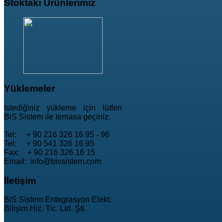
Stoktaki
Ürünlerimiz
Yüklemeler
İstediğiniz yükleme için lütfen
BiS Sistem ile temasa geçiniz.
Tel: + 90 216 326 16 95 - 96
Tel: + 90 541 326 16 95
Fax: + 90 216 326 16 15
Email: info@bissistem.com
İletişim
BiS Sistem Entegrasyon Elekt.
Bilişim Hiz. Tic. Ltd. Şti.