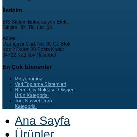
İletişim
BiS Sistem Entegrasyon Elekt.
Bilişim Hiz. Tic. Ltd. Şti.
Adres:
Uzunçayır Cad. No: 39 C1 Blok
Kat: 2 Daire: 20 Posta Kodu:
34722 Kadıköy / İstanbul
En
Çok İzlenenler
Misyonumuz
Veri Toplama Sistemleri
Nem - Çiy Noktası - Oksijen
Ürün Kategorisi
Tork Kuvvet Ürün
Kategorisi
Ana Sayfa
Ürünler