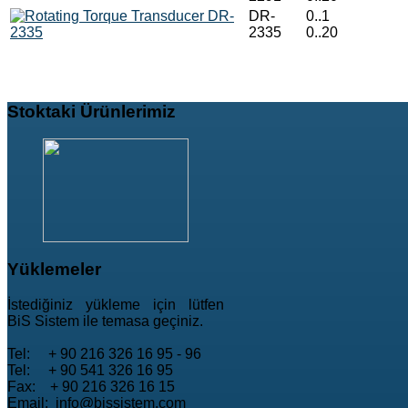
DR-
0..1
2335
0..20
Stoktaki
Ürünlerimiz
Yüklemeler
İstediğiniz yükleme için lütfen
BiS Sistem ile temasa geçiniz.
Tel: + 90 216 326 16 95 - 96
Tel: + 90 541 326 16 95
Fax: + 90 216 326 16 15
Email: info@bissistem.com