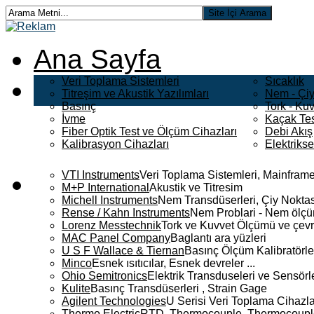
Ana Sayfa
Veri Toplama Sistemleri
Sıcaklık
Titreşim ve Akustik Yazılımları
Nem - Çiy
Basınç
Tork - Kuv
İvme
Kaçak Tes
Fiber Optik Test ve Ölçüm Cihazları
Debi Akış
Kalibrasyon Cihazları
Elektriks
VTI Instruments
Veri Toplama Sistemleri, Mainframe
M+P International
Akustik ve Titresim
Michell Instruments
Nem Transdüserleri, Çiy Noktası
Rense / Kahn Instruments
Nem Problari - Nem ölçüm
Lorenz Messtechnik
Tork ve Kuvvet Ölçümü ve çevr
MAC Panel Company
Baglantı ara yüzleri
U S F Wallace & Tiernan
Basınç Ölçüm Kalibratörle
Minco
Esnek ısıtıcılar, Esnek devreler ...
Ohio Semitronics
Elektrik Transduseleri ve Sensörler
Kulite
Basınç Transdüserleri , Strain Gage
Agilent Technologies
U Serisi Veri Toplama Cihazla
Thermo Electric
RTD, Thermocouple, Thermocouple 