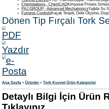
Chemstations - ChemCAD
Kimyasal Proses Simüla
PAJ GROUP - Advanced Mechatronics
Yağda Su S
Furness Controls
Kaçak Tespiti, Debi Ölçümü, Düş
Dönen Tip Fırçalı Tork S
Ana Sayfa
>
Ürünler
>
Tork Kuvvet Ürün Kategorisi
Detaylı Bilgi İçin Ürün
Tıklayınız