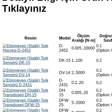
Tıklayınız
Ölçüm
Doğru
Resim
Model
Aralığı [N·m]
Sınıf
D-
0.1
0.005..20000
2452
(Option: 
DK-15
1..100
0.2
0.2
DV-14
2..5000
(Option: 
D-
0.2..20
0.2
2431
DH-
0.2
0.005..20
15
(Option: 
DFW-
0.2
5..2000
25
(Option: 
DFW-
0.2