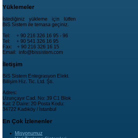
Yüklemeler
İstediğiniz yükleme için lütfen
BiS Sistem ile temasa geçiniz.
Tel: + 90 216 326 16 95 - 96
Tel: + 90 541 326 16 95
Fax: + 90 216 326 16 15
Email: info@bissistem.com
İletişim
BiS Sistem Entegrasyon Elekt.
Bilişim Hiz. Tic. Ltd. Şti.
Adres:
Uzunçayır Cad. No: 39 C1 Blok
Kat: 2 Daire: 20 Posta Kodu:
34722 Kadıköy / İstanbul
En
Çok İzlenenler
Misyonumuz