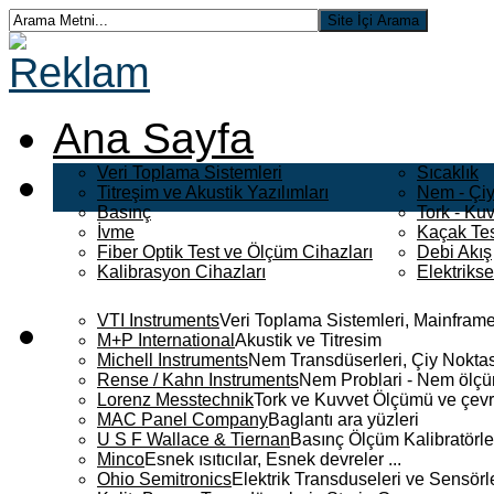
Ana Sayfa
Veri Toplama Sistemleri
Sıcaklık
Titreşim ve Akustik Yazılımları
Nem - Çiy
Basınç
Tork - Kuv
İvme
Kaçak Tes
Fiber Optik Test ve Ölçüm Cihazları
Debi Akış
Kalibrasyon Cihazları
Elektriks
VTI Instruments
Veri Toplama Sistemleri, Mainframe
M+P International
Akustik ve Titresim
Michell Instruments
Nem Transdüserleri, Çiy Noktası
Rense / Kahn Instruments
Nem Problari - Nem ölçüm
Lorenz Messtechnik
Tork ve Kuvvet Ölçümü ve çevr
MAC Panel Company
Baglantı ara yüzleri
U S F Wallace & Tiernan
Basınç Ölçüm Kalibratörle
Minco
Esnek ısıtıcılar, Esnek devreler ...
Ohio Semitronics
Elektrik Transduseleri ve Sensörler