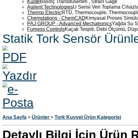
Kulite
Basınç Transdüserleri , Strain Gage
Agilent Technologies
U Serisi Veri Toplama Cihazla
Thermo Electric
RTD, Thermocouple, Thermocouple 
Chemstations - ChemCAD
Kimyasal Proses Simüla
PAJ GROUP - Advanced Mechatronics
Yağda Su S
Furness Controls
Kaçak Tespiti, Debi Ölçümü, Düş
Statik Tork Sensör Ürünle
Ana Sayfa
>
Ürünler
>
Tork Kuvvet Ürün Kategorisi
Detaylı Bilgi İçin Ürün