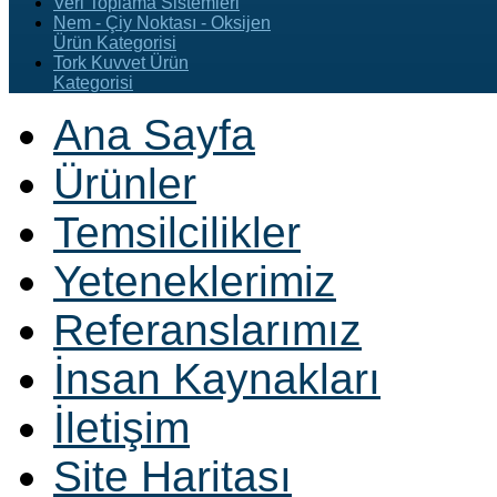
Veri Toplama Sistemleri
Nem - Çiy Noktası - Oksijen
Ürün Kategorisi
Tork Kuvvet Ürün
Kategorisi
Ana Sayfa
Ürünler
Temsilcilikler
Yeteneklerimiz
Referanslarımız
İnsan Kaynakları
İletişim
Site Haritası