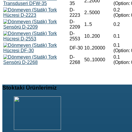
2..2000
35
(Option: 
D-
0.2
2..5000
2223
(Option: 
D-
1..5
0.2
2209
D-
10..200
0.1
2553
0.1
DF-30
10..20000
(Option: 
D-
0.1
50..10000
2268
(Option: 
Stoktaki
Ürünlerimiz