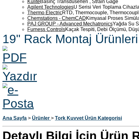
Kulite
Basınç Transdüserleri , Strain Gage
Agilent Technologies
U Serisi Veri Toplama Cihazla
Thermo Electric
RTD, Thermocouple, Thermocouple 
Chemstations - ChemCAD
Kimyasal Proses Simüla
PAJ GROUP - Advanced Mechatronics
Yağda Su S
Furness Controls
Kaçak Tespiti, Debi Ölçümü, Düş
19" Rack Montaj Ürünleri
Ana Sayfa
>
Ürünler
>
Tork Kuvvet Ürün Kategorisi
Detaylı Bilgi İçin Ürün