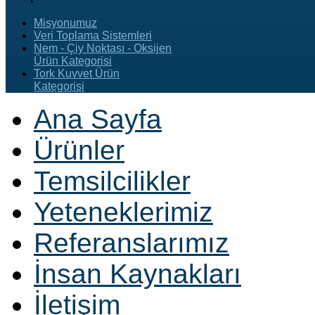
Misyonumuz
Veri Toplama Sistemleri
Nem - Çiy Noktası - Oksijen
Ürün Kategorisi
Tork Kuvvet Ürün
Kategorisi
Ana Sayfa
Ürünler
Temsilcilikler
Yeteneklerimiz
Referanslarımız
İnsan Kaynakları
İletişim