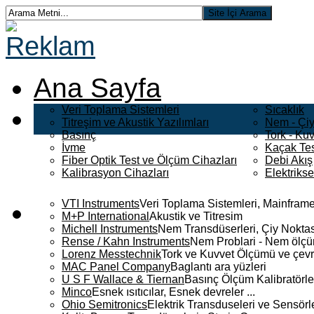
Ana Sayfa
Veri Toplama Sistemleri
Sıcaklık
Titreşim ve Akustik Yazılımları
Nem - Çiy
Basınç
Tork - Kuv
İvme
Kaçak Tes
Fiber Optik Test ve Ölçüm Cihazları
Debi Akış
Kalibrasyon Cihazları
Elektriks
VTI Instruments
Veri Toplama Sistemleri, Mainframe
M+P International
Akustik ve Titresim
Michell Instruments
Nem Transdüserleri, Çiy Noktası
Rense / Kahn Instruments
Nem Problari - Nem ölçüm
Lorenz Messtechnik
Tork ve Kuvvet Ölçümü ve çevr
MAC Panel Company
Baglantı ara yüzleri
U S F Wallace & Tiernan
Basınç Ölçüm Kalibratörle
Minco
Esnek ısıtıcılar, Esnek devreler ...
Ohio Semitronics
Elektrik Transduseleri ve Sensörler