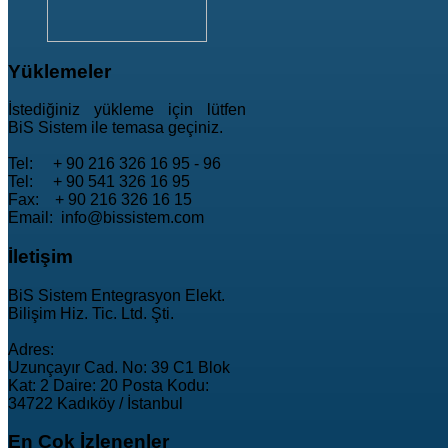
Yüklemeler
İstediğiniz yükleme için lütfen
BiS Sistem ile temasa geçiniz.
Tel: + 90 216 326 16 95 - 96
Tel: + 90 541 326 16 95
Fax: + 90 216 326 16 15
Email: info@bissistem.com
İletişim
BiS Sistem Entegrasyon Elekt.
Bilişim Hiz. Tic. Ltd. Şti.
Adres:
Uzunçayır Cad. No: 39 C1 Blok
Kat: 2 Daire: 20 Posta Kodu:
34722 Kadıköy / İstanbul
En
Çok İzlenenler