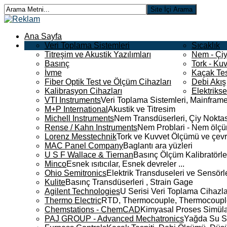
Ana Sayfa
Veri Toplama Sistemleri
Sıcaklık
Titreşim ve Akustik Yazılımları
Nem - Çiy
Basınç
Tork - Kuv
İvme
Kaçak Tes
Fiber Optik Test ve Ölçüm Cihazları
Debi Akış
Kalibrasyon Cihazları
Elektriks
VTI Instruments
Veri Toplama Sistemleri, Mainframe
M+P International
Akustik ve Titresim
Michell Instruments
Nem Transdüserleri, Çiy Noktası
Rense / Kahn Instruments
Nem Problari - Nem ölçüm
Lorenz Messtechnik
Tork ve Kuvvet Ölçümü ve çevr
MAC Panel Company
Baglantı ara yüzleri
U S F Wallace & Tiernan
Basınç Ölçüm Kalibratörle
Minco
Esnek ısıtıcılar, Esnek devreler ...
Ohio Semitronics
Elektrik Transduseleri ve Sensörler
Kulite
Basınç Transdüserleri , Strain Gage
Agilent Technologies
U Serisi Veri Toplama Cihazla
Thermo Electric
RTD, Thermocouple, Thermocouple 
Chemstations - ChemCAD
Kimyasal Proses Simüla
PAJ GROUP - Advanced Mechatronics
Yağda Su S