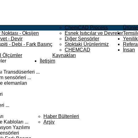
ChemCAD Process
Ürünle
 Noktası - Oksijen
Esnek Isıtıcılar ve Devreler
Temsilc
vet - Devir
Diğer Sensörler
Yenilik
piti - Debi - Fark Basınç
Stoktaki Ürünlerimiz
Refera
CHEMCAD
İnsan
el Ölçümler
Kaynakları
ler
İletişim
 Transdüserleri ...
 sensörleri ...
e elemanları
ri
i ...
rı
Haber Bültenleri
Kabloları ...
Arşiv
syon Yazılımı
ensörleri