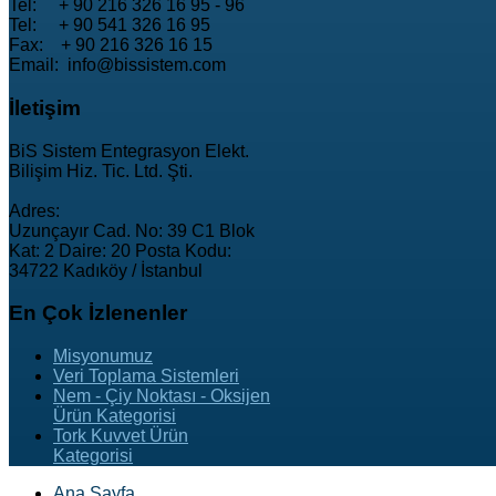
Tel: + 90 216 326 16 95 - 96
Tel: + 90 541 326 16 95
Fax: + 90 216 326 16 15
Email: info@bissistem.com
İletişim
BiS Sistem Entegrasyon Elekt.
Bilişim Hiz. Tic. Ltd. Şti.
Adres:
Uzunçayır Cad. No: 39 C1 Blok
Kat: 2 Daire: 20 Posta Kodu:
34722 Kadıköy / İstanbul
En
Çok İzlenenler
Misyonumuz
Veri Toplama Sistemleri
Nem - Çiy Noktası - Oksijen
Ürün Kategorisi
Tork Kuvvet Ürün
Kategorisi
Ana Sayfa