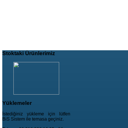
Stoktaki
Ürünlerimiz
Yüklemeler
İstediğiniz yükleme için lütfen
BiS Sistem ile temasa geçiniz.