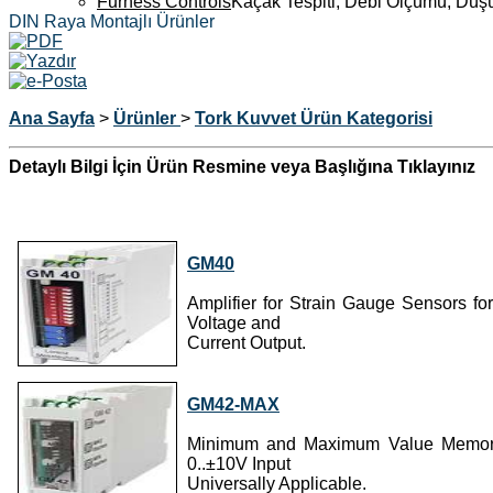
Furness Controls
Kaçak Tespiti, Debi Ölçümü, Düş
DIN Raya Montajlı Ürünler
Ana Sayfa
>
Ürünler
>
Tork Kuvvet Ürün Kategorisi
Detaylı Bilgi İçin Ürün Resmine veya Başlığına Tıklayınız
GM40
Amplifier for Strain Gauge Sensors fo
Voltage and
Current Output.
GM42-MAX
Minimum and Maximum Value Memory 
0..±10V Input
Universally Applicable.