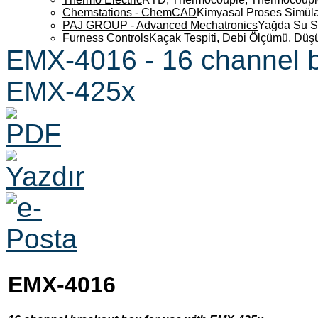
Chemstations - ChemCAD
Kimyasal Proses Simüla
PAJ GROUP - Advanced Mechatronics
Yağda Su S
Furness Controls
Kaçak Tespiti, Debi Ölçümü, Düş
EMX-4016 - 16 channel b
EMX-425x
EMX-4016