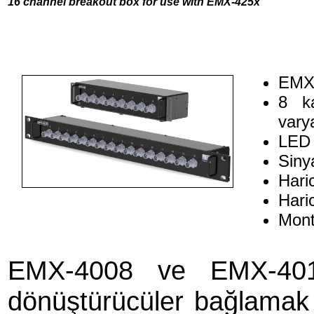
16 channel breakout box for use with EMX-425x
EMX-
8 k
vary
LED 
Sinya
Haric
Hari
Monte
EMX-4008 ve EMX-4016
dönüştürücüler bağlamak i