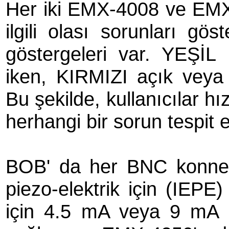
Her iki EMX-4008 ve EMX
ilgili olası sorunları g
göstergeleri var. YEŞİL
iken, KIRMIZI açık veya 
Bu şekilde, kullanıcılar hı
herhangi bir sorun tespit e
BOB' da her BNC konnekt
piezo-elektrik için (IEPE
için 4.5 mA veya 9 mA p