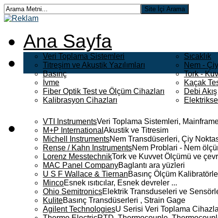
Ana Sayfa
Veri Toplama Sistemleri
Sıcaklık
Titreşim ve Akustik Yazılımları
Nem - Çiy
Basınç
Tork - Kuv
İvme
Kaçak Tes
Fiber Optik Test ve Ölçüm Cihazları
Debi Akış
Kalibrasyon Cihazları
Elektriks
VTI Instruments
Veri Toplama Sistemleri, Mainframe
M+P International
Akustik ve Titresim
Michell Instruments
Nem Transdüserleri, Çiy Noktası
Rense / Kahn Instruments
Nem Problari - Nem ölçüm
Lorenz Messtechnik
Tork ve Kuvvet Ölçümü ve çevr
MAC Panel Company
Baglantı ara yüzleri
U S F Wallace & Tiernan
Basınç Ölçüm Kalibratörle
Minco
Esnek ısıtıcılar, Esnek devreler ...
Ohio Semitronics
Elektrik Transduseleri ve Sensörler
Kulite
Basınç Transdüserleri , Strain Gage
Agilent Technologies
U Serisi Veri Toplama Cihazla
Thermo Electric
RTD, Thermocouple, Thermocouple 