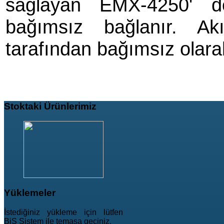
sağlayan EMX-4250' d
bağımsız bağlanır. Ak
tarafından bağımsız olarak 
Stoktaki
Ürünlerimiz
Yüklemeler
İstediğiniz yükleme için lütfen
BiS Sistem ile temasa geçiniz.