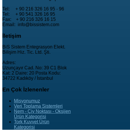
Tel: + 90 216 326 16 95 - 96
Tel: + 90 541 326 16 95
Fax: + 90 216 326 16 15
Email: info@bissistem.com
İletişim
BiS Sistem Entegrasyon Elekt.
Bilişim Hiz. Tic. Ltd. Şti.
Adres:
Uzunçayır Cad. No: 39 C1 Blok
Kat: 2 Daire: 20 Posta Kodu:
34722 Kadıköy / İstanbul
En
Çok İzlenenler
Misyonumuz
Veri Toplama Sistemleri
Nem - Çiy Noktası - Oksijen
Ürün Kategorisi
Tork Kuvvet Ürün
Kategorisi