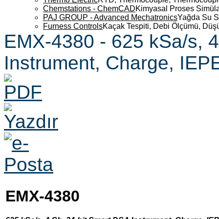
Chemstations - ChemCAD
Kimyasal Proses Simüla
PAJ GROUP - Advanced Mechatronics
Yağda Su S
Furness Controls
Kaçak Tespiti, Debi Ölçümü, Düş
EMX-4380 - 625 kSa/s, 4
Instrument, Charge, IEP
EMX-4380