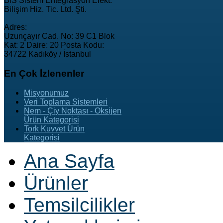
BiS Sistem Entegrasyon Elekt.
Bilişim Hiz. Tic. Ltd. Şti.
Adres:
Uzunçayır Cad. No: 39 C1 Blok
Kat: 2 Daire: 20 Posta Kodu:
34722 Kadıköy / İstanbul
En
Çok İzlenenler
Misyonumuz
Veri Toplama Sistemleri
Nem - Çiy Noktası - Oksijen
Ürün Kategorisi
Tork Kuvvet Ürün
Kategorisi
Ana Sayfa
Ürünler
Temsilcilikler