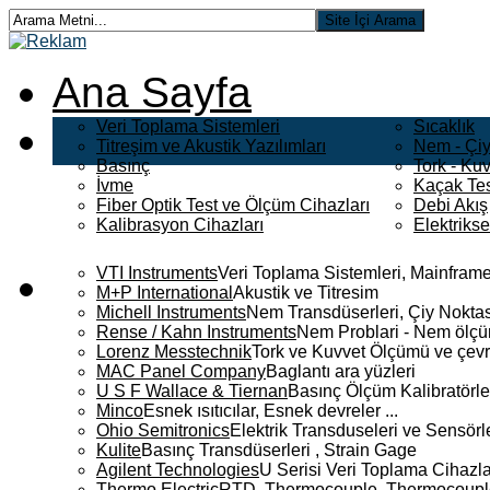
Ana Sayfa
Veri Toplama Sistemleri
Sıcaklık
Titreşim ve Akustik Yazılımları
Nem - Çiy
Basınç
Tork - Kuv
İvme
Kaçak Tes
Fiber Optik Test ve Ölçüm Cihazları
Debi Akış
Kalibrasyon Cihazları
Elektriks
VTI Instruments
Veri Toplama Sistemleri, Mainframe
M+P International
Akustik ve Titresim
Michell Instruments
Nem Transdüserleri, Çiy Noktası
Rense / Kahn Instruments
Nem Problari - Nem ölçüm
Lorenz Messtechnik
Tork ve Kuvvet Ölçümü ve çevr
MAC Panel Company
Baglantı ara yüzleri
U S F Wallace & Tiernan
Basınç Ölçüm Kalibratörle
Minco
Esnek ısıtıcılar, Esnek devreler ...
Ohio Semitronics
Elektrik Transduseleri ve Sensörler
Kulite
Basınç Transdüserleri , Strain Gage
Agilent Technologies
U Serisi Veri Toplama Cihazla
Thermo Electric
RTD, Thermocouple, Thermocouple 