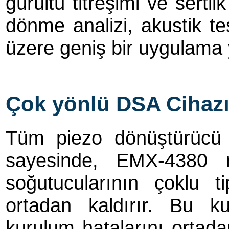
gürültü titreşimi ve sert
dönme analizi, akustik te
üzere geniş bir uygulama y
Çok yönlü DSA Cihaz
Tüm piezo dönüştürücü t
sayesinde, EMX-4380 m
soğutucularının çoklu ti
ortadan kaldırır. Bu k
kurulum hatalarını ortada