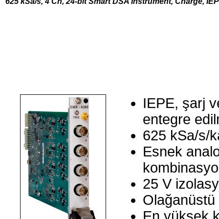
625 kSa/s, 4 Ch, 24-bit Smart DSA Instrument, Charge, IE
IEPE, şarj ve
entegre edil
625 kSa/s/k
Esnek analog 
kombinasyon
25 V izolasy
Olağanüstü g
En yüksek k