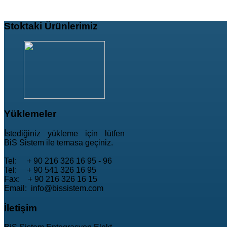
Stoktaki
Ürünlerimiz
Yüklemeler
İstediğiniz yükleme için lütfen
BiS Sistem ile temasa geçiniz.
Tel: + 90 216 326 16 95 - 96
Tel: + 90 541 326 16 95
Fax: + 90 216 326 16 15
Email: info@bissistem.com
İletişim