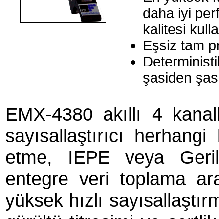
daha iyi pe
kalitesi kulla
Eşsiz tam p
Deterministi
şasiden şasi
EMX-4380 akıllı 4 kanall
sayısallaştırıcı herhangi
etme, IEPE veya Gerilim
entegre veri toplama ar
yüksek hızlı sayısallaştır