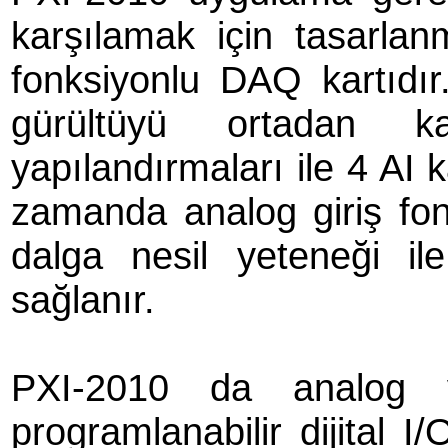
karşılamak için tasarla
fonksiyonlu DAQ kartıd
gürültüyü ortadan ka
yapılandırmaları ile 4 AI k
zamanda analog giriş fonks
dalga nesil yeteneği il
sağlanır.
PXI-2010 da analog ve
programlanabilir dijital I