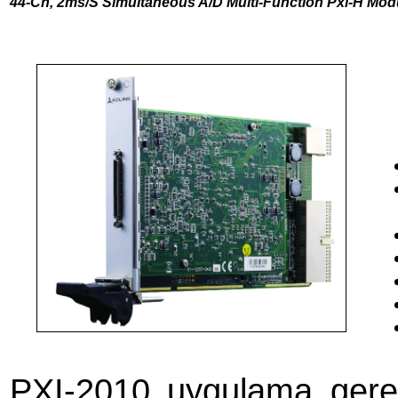
44-Ch, 2ms/S Sımultaneous A/D Multı-Functıon Pxı-H Mod
PXI-2010 uygulama gerek