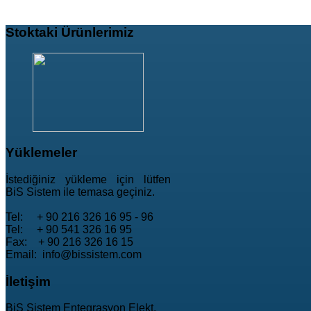
Stoktaki
Ürünlerimiz
Yüklemeler
İstediğiniz yükleme için lütfen
BiS Sistem ile temasa geçiniz.
Tel: + 90 216 326 16 95 - 96
Tel: + 90 541 326 16 95
Fax: + 90 216 326 16 15
Email: info@bissistem.com
İletişim
BiS Sistem Entegrasyon Elekt.