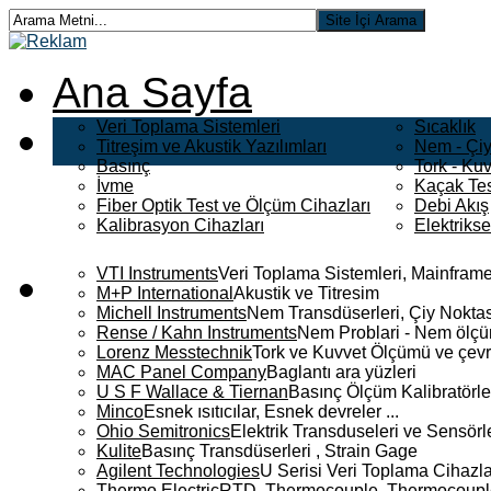
Ana Sayfa
Veri Toplama Sistemleri
Sıcaklık
Titreşim ve Akustik Yazılımları
Nem - Çiy
Basınç
Tork - Kuv
İvme
Kaçak Tes
Fiber Optik Test ve Ölçüm Cihazları
Debi Akış
Kalibrasyon Cihazları
Elektriks
VTI Instruments
Veri Toplama Sistemleri, Mainframe
M+P International
Akustik ve Titresim
Michell Instruments
Nem Transdüserleri, Çiy Noktası
Rense / Kahn Instruments
Nem Problari - Nem ölçüm
Lorenz Messtechnik
Tork ve Kuvvet Ölçümü ve çevr
MAC Panel Company
Baglantı ara yüzleri
U S F Wallace & Tiernan
Basınç Ölçüm Kalibratörle
Minco
Esnek ısıtıcılar, Esnek devreler ...
Ohio Semitronics
Elektrik Transduseleri ve Sensörler
Kulite
Basınç Transdüserleri , Strain Gage
Agilent Technologies
U Serisi Veri Toplama Cihazla
Thermo Electric
RTD, Thermocouple, Thermocouple 