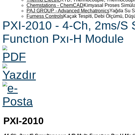
Chemstations - ChemCAD
Kimyasal Proses Simüla
PAJ GROUP - Advanced Mechatronics
Yağda Su S
Furness Controls
Kaçak Tespiti, Debi Ölçümü, Düş
PXI-2010 - 4-Ch, 2ms/S 
Functıon Pxı-H Module
PXI-2010