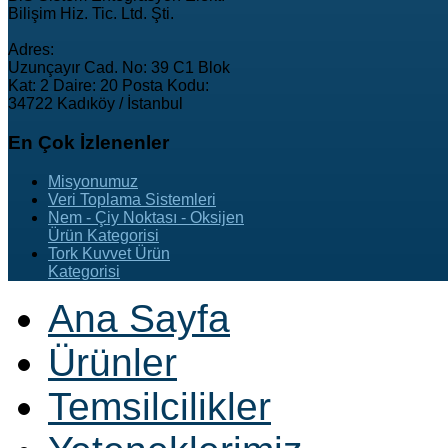
Bilişim Hiz. Tic. Ltd. Şti.
Adres:
Uzunçayır Cad. No: 39 C1 Blok
Kat: 2 Daire: 20 Posta Kodu:
34722 Kadıköy / İstanbul
En
Çok İzlenenler
Misyonumuz
Veri Toplama Sistemleri
Nem - Çiy Noktası - Oksijen
Ürün Kategorisi
Tork Kuvvet Ürün
Kategorisi
Ana Sayfa
Ürünler
Temsilcilikler