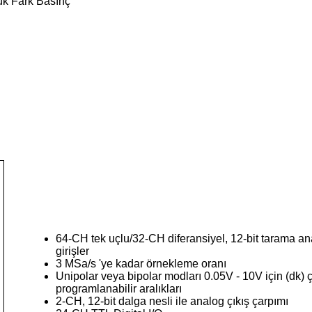
ük Fark Basınç
64-CH tek uçlu/32-CH diferansiyel, 12-bit tarama a
girişler
3 MSa/s 'ye kadar örnekleme oranı
Unipolar veya bipolar modları 0.05V - 10V için (dk) 
programlanabilir aralıkları
2-CH, 12-bit dalga nesli ile analog çıkış çarpımı