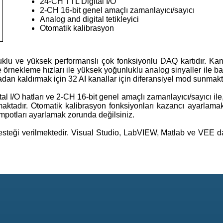
24-CH TTL Digital I/O
2-CH 16-bit genel amaçlı zamanlayıcı/sayıcı
Analog and digital tetikleyici
Otomatik kalibrasyon
klu ve yüksek performanslı çok fonksiyonlu DAQ kartıdır. Ka
rı ve örnekleme hızları ile yüksek yoğunluklu analog sinyaller ile 
dan kaldırmak için 32 AI kanallar için diferansiyel mod sunmakt
al I/O hatları ve 2-CH 16-bit genel amaçlı zamanlayıcı/sayıcı il
nmaktadır. Otomatik kalibrasyon fonksiyonları kazancı ayarlamak
impotları ayarlamak zorunda değilsiniz.
esteği verilmektedir. Visual Studio, LabVIEW, Matlab ve VEE d