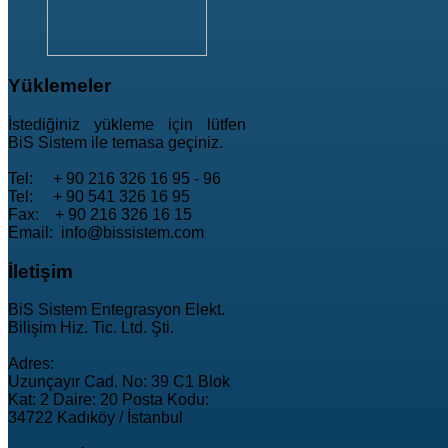
Yüklemeler
İstediğiniz yükleme için lütfen
BiS Sistem ile temasa geçiniz.
Tel: + 90 216 326 16 95 - 96
Tel: + 90 541 326 16 95
Fax: + 90 216 326 16 15
Email: info@bissistem.com
İletişim
BiS Sistem Entegrasyon Elekt.
Bilişim Hiz. Tic. Ltd. Şti.
Adres:
Uzunçayır Cad. No: 39 C1 Blok
Kat: 2 Daire: 20 Posta Kodu:
34722 Kadıköy / İstanbul