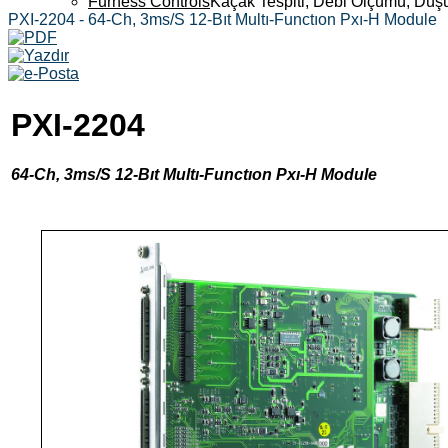
Furness Controls
Kaçak Tespiti, Debi Ölçümü, Düş
PXI-2204 - 64-Ch, 3ms/S 12-Bıt Multı-Functıon Pxı-H Module
PXI-2204
64-Ch, 3ms/S 12-Bıt Multı-Functıon Pxı-H Module