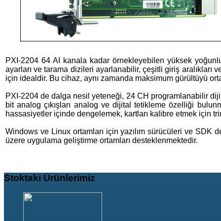
PXI-2204 64 AI kanala kadar örnekleyebilen yüksek yoğunlu
ayarları ve tarama dizileri ayarlanabilir, çeşitli giriş aralıkla
için idealdir. Bu cihaz, aynı zamanda maksimum gürültüyü orta
PXI-2204 de dalga nesil yeteneği, 24 CH programlanabilir dijit
bit analog çıkışları analog ve dijital tetikleme özelliği bulu
hassasiyetler içinde dengelemek, kartları kalibre etmek için tr
Windows ve Linux ortamları için yazılım sürücüleri ve SDK d
üzere uygulama geliştirme ortamları desteklenmektedir.
Stoktaki
Ürünlerimiz