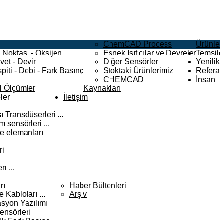
ChemCAD Process
Ürünle
 Noktası - Oksijen
Esnek Isıtıcılar ve Devreler
Temsilc
vet - Devir
Diğer Sensörler
Yenilik
piti - Debi - Fark Basınç
Stoktaki Ürünlerimiz
Refera
CHEMCAD
İnsan
el Ölçümler
Kaynakları
ler
İletişim
 Transdüserleri ...
 sensörleri ...
e elemanları
ri
i ...
rı
Haber Bültenleri
Kabloları ...
Arşiv
syon Yazılımı
ensörleri