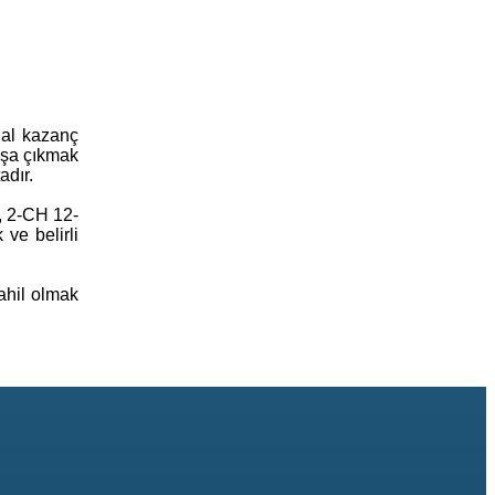
nal kazanç
başa çıkmak
adır.
e, 2-CH 12-
 ve belirli
ahil olmak