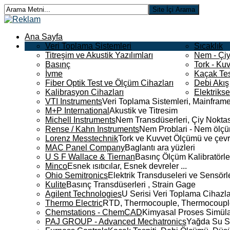
Ana Sayfa
Veri Toplama Sistemleri
Sıcaklık
Titreşim ve Akustik Yazılımları
Nem - Çiy
Basınç
Tork - Kuv
İvme
Kaçak Tes
Fiber Optik Test ve Ölçüm Cihazları
Debi Akış
Kalibrasyon Cihazları
Elektriks
VTI Instruments
Veri Toplama Sistemleri, Mainframe
M+P International
Akustik ve Titresim
Michell Instruments
Nem Transdüserleri, Çiy Noktası
Rense / Kahn Instruments
Nem Problari - Nem ölçüm
Lorenz Messtechnik
Tork ve Kuvvet Ölçümü ve çevr
MAC Panel Company
Baglantı ara yüzleri
U S F Wallace & Tiernan
Basınç Ölçüm Kalibratörle
Minco
Esnek ısıtıcılar, Esnek devreler ...
Ohio Semitronics
Elektrik Transduseleri ve Sensörler
Kulite
Basınç Transdüserleri , Strain Gage
Agilent Technologies
U Serisi Veri Toplama Cihazla
Thermo Electric
RTD, Thermocouple, Thermocouple 
Chemstations - ChemCAD
Kimyasal Proses Simüla
PAJ GROUP - Advanced Mechatronics
Yağda Su S