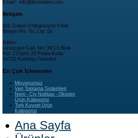
Email: info@bissistem.com
İletişim
BiS Sistem Entegrasyon Elekt.
Bilişim Hiz. Tic. Ltd. Şti.
Adres:
Uzunçayır Cad. No: 39 C1 Blok
Kat: 2 Daire: 20 Posta Kodu:
34722 Kadıköy / İstanbul
En
Çok İzlenenler
Misyonumuz
Veri Toplama Sistemleri
Nem - Çiy Noktası - Oksijen
Ürün Kategorisi
Tork Kuvvet Ürün
Kategorisi
Ana Sayfa