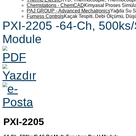
Chemstations - ChemCAD
Kimyasal Proses Simüla
PAJ GROUP - Advanced Mechatronics
Yağda Su S
Furness Controls
Kaçak Tespiti, Debi Ölçümü, Düş
PXI-2205 -64-Ch, 500ks/S
Module
PXI-2205