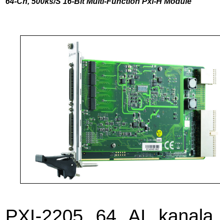
64-Ch, 500ks/S 16-Bıt Multı-Functıon Pxı-H Module
PXI-2205 64 AI kanala 