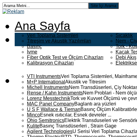
Ana Sayfa
Veri Toplama Sistemleri
Sıcaklık
Titreşim ve Akustik Yazılımları
Nem - Çiy
Basınç
Tork - Kuv
İvme
Kaçak Tes
Fiber Optik Test ve Ölçüm Cihazları
Debi Akış
Kalibrasyon Cihazları
Elektriks
VTI Instruments
Veri Toplama Sistemleri, Mainframe
M+P International
Akustik ve Titresim
Michell Instruments
Nem Transdüserleri, Çiy Noktası
Rense / Kahn Instruments
Nem Problari - Nem ölçüm
Lorenz Messtechnik
Tork ve Kuvvet Ölçümü ve çevr
MAC Panel Company
Baglantı ara yüzleri
U S F Wallace & Tiernan
Basınç Ölçüm Kalibratörle
Minco
Esnek ısıtıcılar, Esnek devreler ...
Ohio Semitronics
Elektrik Transduseleri ve Sensörler
Kulite
Basınç Transdüserleri , Strain Gage
Agilent Technologies
U Serisi Veri Toplama Cihazla
Thermo Electric
RTD, Thermocouple, Thermocouple 