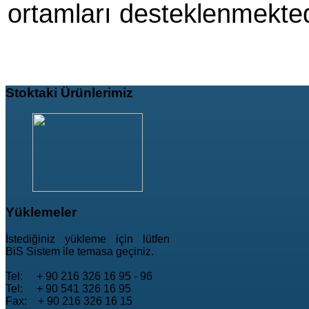
ortamları desteklenmekted
Stoktaki
Ürünlerimiz
Yüklemeler
İstediğiniz yükleme için lütfen
BiS Sistem ile temasa geçiniz.
Tel: + 90 216 326 16 95 - 96
Tel: + 90 541 326 16 95
Fax: + 90 216 326 16 15