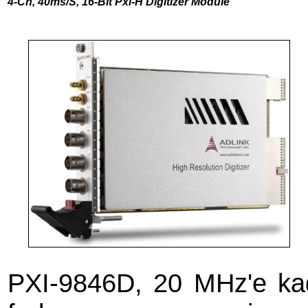
4-Ch, 40ms/S, 16-Bıt Pxı-H Dıgıtızer Module
PXI-9846D, 20 MHz'e kada