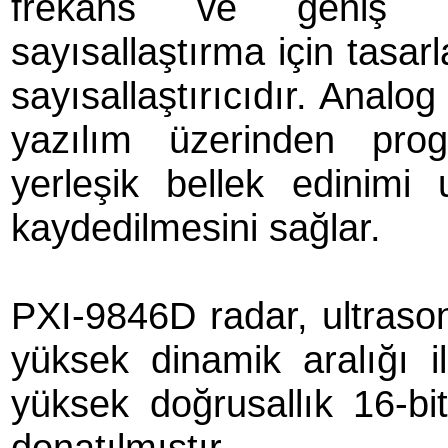
frekans ve geniş din
sayısallaştırma için tasar
sayısallaştırıcıdır. Analo
yazılım üzerinden pro
yerleşik bellek edinimi 
kaydedilmesini sağlar.
PXI-9846D radar, ultrason
yüksek dinamik aralığı i
yüksek doğrusallık 16-bit
donatılmıştır.