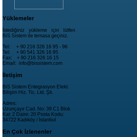
Yüklemeler
İstediğiniz yükleme için lütfen
BiS Sistem ile temasa geçiniz.
Tel: + 90 216 326 16 95 - 96
Tel: + 90 541 326 16 95
Fax: + 90 216 326 16 15
Email: info@bissistem.com
İletişim
BiS Sistem Entegrasyon Elekt.
Bilişim Hiz. Tic. Ltd. Şti.
Adres:
Uzunçayır Cad. No: 39 C1 Blok
Kat: 2 Daire: 20 Posta Kodu:
34722 Kadıköy / İstanbul
En
Çok İzlenenler