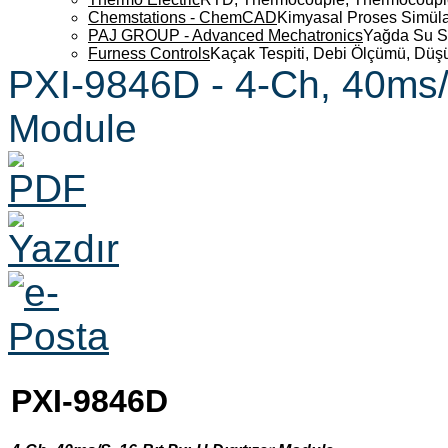
Chemstations - ChemCAD
Kimyasal Proses Simüla
PAJ GROUP - Advanced Mechatronics
Yağda Su S
Furness Controls
Kaçak Tespiti, Debi Ölçümü, Düş
PXI-9846D - 4-Ch, 40ms/S
Module
PXI-9846D