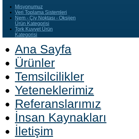
Misyonumuz
Veri Toplama Sistemleri
Nem - Çiy Noktası - Oksijen
Ürün Kategorisi
Tork Kuvvet Ürün
Kategorisi
Ana Sayfa
Ürünler
Temsilcilikler
Yeteneklerimiz
Referanslarımız
İnsan Kaynakları
İletişim