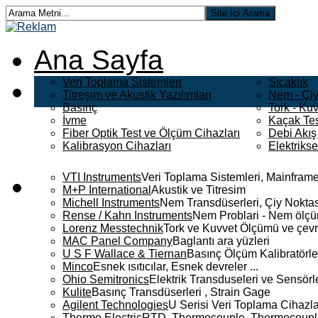
Ana Sayfa
Veri Toplama Sistemleri
Sıcaklık
Titreşim ve Akustik Yazılımları
Nem - Çiy
Basınç
Tork - Kuv
İvme
Kaçak Tes
Fiber Optik Test ve Ölçüm Cihazları
Debi Akış
Kalibrasyon Cihazları
Elektriks
VTI Instruments
Veri Toplama Sistemleri, Mainframe
M+P International
Akustik ve Titresim
Michell Instruments
Nem Transdüserleri, Çiy Noktası
Rense / Kahn Instruments
Nem Problari - Nem ölçüm
Lorenz Messtechnik
Tork ve Kuvvet Ölçümü ve çevr
MAC Panel Company
Baglantı ara yüzleri
U S F Wallace & Tiernan
Basınç Ölçüm Kalibratörle
Minco
Esnek ısıtıcılar, Esnek devreler ...
Ohio Semitronics
Elektrik Transduseleri ve Sensörler
Kulite
Basınç Transdüserleri , Strain Gage
Agilent Technologies
U Serisi Veri Toplama Cihazla
Thermo Electric
RTD, Thermocouple, Thermocouple 