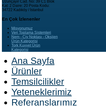
Uzunçayır Cad. No: 39 C1 Blok
Kat: 2 Daire: 20 Posta Kodu:
34722 Kadıköy / İstanbul
En
Çok İzlenenler
Misyonumuz
Veri Toplama Sistemleri
Nem - Çiy Noktası - Oksijen
Ürün Kategorisi
Tork Kuvvet Ürün
Kategorisi
Ana Sayfa
Ürünler
Temsilcilikler
Yeteneklerimiz
Referanslarımız