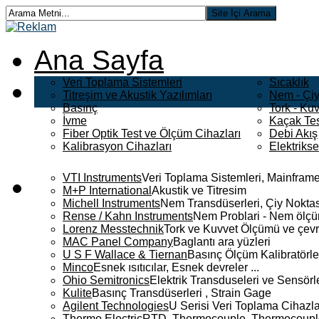
Ana Sayfa
Veri Toplama Sistemleri
Sıcaklık
Titreşim ve Akustik Yazılımları
Nem - Çiy
Basınç
Tork - Kuv
İvme
Kaçak Tes
Fiber Optik Test ve Ölçüm Cihazları
Debi Akış
Kalibrasyon Cihazları
Elektriks
VTI Instruments
Veri Toplama Sistemleri, Mainframe
M+P International
Akustik ve Titresim
Michell Instruments
Nem Transdüserleri, Çiy Noktası
Rense / Kahn Instruments
Nem Problari - Nem ölçüm
Lorenz Messtechnik
Tork ve Kuvvet Ölçümü ve çevr
MAC Panel Company
Baglantı ara yüzleri
U S F Wallace & Tiernan
Basınç Ölçüm Kalibratörle
Minco
Esnek ısıtıcılar, Esnek devreler ...
Ohio Semitronics
Elektrik Transduseleri ve Sensörler
Kulite
Basınç Transdüserleri , Strain Gage
Agilent Technologies
U Serisi Veri Toplama Cihazla
Thermo Electric
RTD, Thermocouple, Thermocouple 