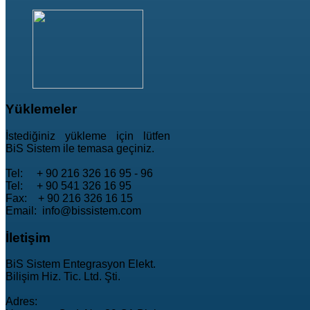
Yüklemeler
İstediğiniz yükleme için lütfen
BiS Sistem ile temasa geçiniz.
Tel: + 90 216 326 16 95 - 96
Tel: + 90 541 326 16 95
Fax: + 90 216 326 16 15
Email: info@bissistem.com
İletişim
BiS Sistem Entegrasyon Elekt.
Bilişim Hiz. Tic. Ltd. Şti.
Adres: