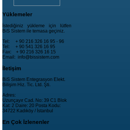
Yüklemeler
İstediğiniz yükleme için lütfen
BiS Sistem ile temasa geçiniz.
Tel: + 90 216 326 16 95 - 96
Tel: + 90 541 326 16 95
Fax: + 90 216 326 16 15
Email: info@bissistem.com
İletişim
BiS Sistem Entegrasyon Elekt.
Bilişim Hiz. Tic. Ltd. Şti.
Adres:
Uzunçayır Cad. No: 39 C1 Blok
Kat: 2 Daire: 20 Posta Kodu:
34722 Kadıköy / İstanbul
En
Çok İzlenenler