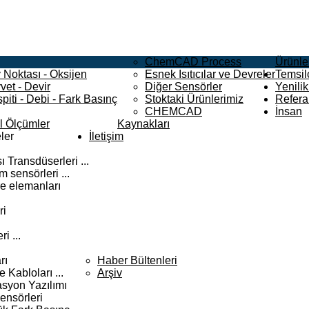
ChemCAD Process
Ürünle
 Noktası - Oksijen
Esnek Isıtıcılar ve Devreler
Temsilc
vet - Devir
Diğer Sensörler
Yenilik
piti - Debi - Fark Basınç
Stoktaki Ürünlerimiz
Refera
CHEMCAD
İnsan
el Ölçümler
Kaynakları
ler
İletişim
 Transdüserleri ...
 sensörleri ...
e elemanları
ri
i ...
rı
Haber Bültenleri
Kabloları ...
Arşiv
syon Yazılımı
ensörleri