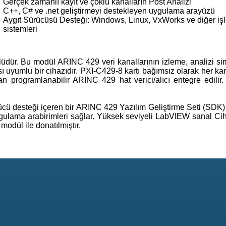
Gerçek zamanlı kayıt ve çoklu kanalların Post Analizi
C++, C# ve .net geliştirmeyi destekleyen uygulama arayüzü
Aygıt Sürücüsü Desteği: Windows, Linux, VxWorks ve diğer işl
sistemleri
dür. Bu modül ARINC 429 veri kanallarının izleme, analizi s
ı uyumlu bir cihazıdır. PXI-C429-8 kartı bağımsız olarak her ka
dan programlanabilir ARINC 429 hat verici/alıcı entegre edilir
 desteği içeren bir ARINC 429 Yazılım Geliştirme Seti (SDK) il
gulama arabirimleri sağlar. Yüksek seviyeli LabVIEW sanal Ciha
odül ile donatılmıştır.