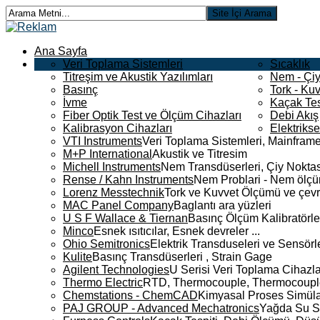
Ana Sayfa
Veri Toplama Sistemleri
Sıcaklık
Titreşim ve Akustik Yazılımları
Nem - Çiy
Basınç
Tork - Kuv
İvme
Kaçak Tes
Fiber Optik Test ve Ölçüm Cihazları
Debi Akış
Kalibrasyon Cihazları
Elektriks
VTI Instruments
Veri Toplama Sistemleri, Mainframe
M+P International
Akustik ve Titresim
Michell Instruments
Nem Transdüserleri, Çiy Noktası
Rense / Kahn Instruments
Nem Problari - Nem ölçüm
Lorenz Messtechnik
Tork ve Kuvvet Ölçümü ve çevr
MAC Panel Company
Baglantı ara yüzleri
U S F Wallace & Tiernan
Basınç Ölçüm Kalibratörle
Minco
Esnek ısıtıcılar, Esnek devreler ...
Ohio Semitronics
Elektrik Transduseleri ve Sensörler
Kulite
Basınç Transdüserleri , Strain Gage
Agilent Technologies
U Serisi Veri Toplama Cihazla
Thermo Electric
RTD, Thermocouple, Thermocouple 
Chemstations - ChemCAD
Kimyasal Proses Simüla
PAJ GROUP - Advanced Mechatronics
Yağda Su S