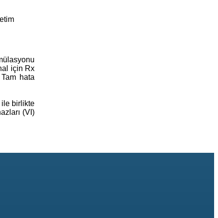
etim
imülasyonu
nal için Rx
. Tam hata
e birlikte
zları (VI)