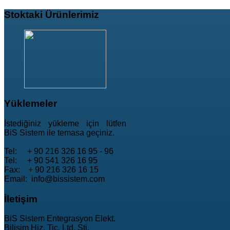
Stoktaki
Ürünlerimiz
Yüklemeler
İstediğiniz yükleme için lütfen
BiS Sistem ile temasa geçiniz.
Tel: + 90 216 326 16 95 - 96
Tel: + 90 541 326 16 95
Fax: + 90 216 326 16 15
Email: info@bissistem.com
İletişim
BiS Sistem Entegrasyon Elekt.
Bilişim Hiz. Tic. Ltd. Şti.