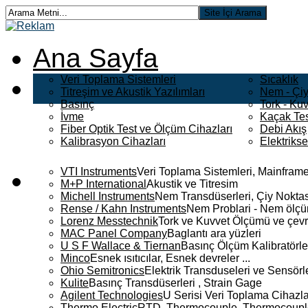
Ana Sayfa
Veri Toplama Sistemleri
Sıcaklık
Titreşim ve Akustik Yazılımları
Nem - Çiy
Basınç
Tork - Kuv
İvme
Kaçak Tes
Fiber Optik Test ve Ölçüm Cihazları
Debi Akış
Kalibrasyon Cihazları
Elektriks
VTI Instruments
Veri Toplama Sistemleri, Mainframe
M+P International
Akustik ve Titresim
Michell Instruments
Nem Transdüserleri, Çiy Noktası
Rense / Kahn Instruments
Nem Problari - Nem ölçüm
Lorenz Messtechnik
Tork ve Kuvvet Ölçümü ve çevr
MAC Panel Company
Baglantı ara yüzleri
U S F Wallace & Tiernan
Basınç Ölçüm Kalibratörle
Minco
Esnek ısıtıcılar, Esnek devreler ...
Ohio Semitronics
Elektrik Transduseleri ve Sensörler
Kulite
Basınç Transdüserleri , Strain Gage
Agilent Technologies
U Serisi Veri Toplama Cihazla
Thermo Electric
RTD, Thermocouple, Thermocouple 