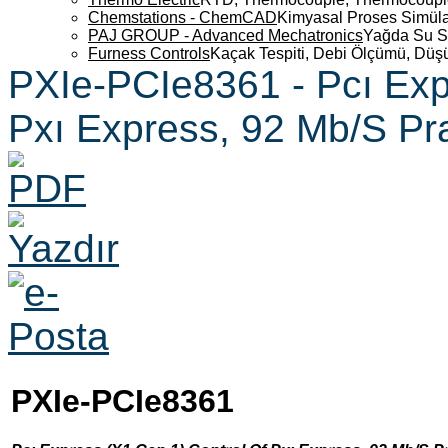
Chemstations - ChemCAD
Kimyasal Proses Simüla
PAJ GROUP - Advanced Mechatronics
Yağda Su S
Furness Controls
Kaçak Tespiti, Debi Ölçümü, Düş
PXIe-PCIe8361 - Pcı Exp
Pxı Express, 92 Mb/S Pr
PXIe-PCIe8361