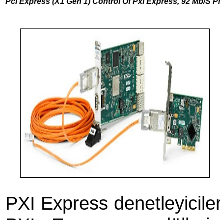
Pcı Express (X1 Gen 1) Control Of Pxı Express, 92 Mb/S P
PXI Express denetleyicile