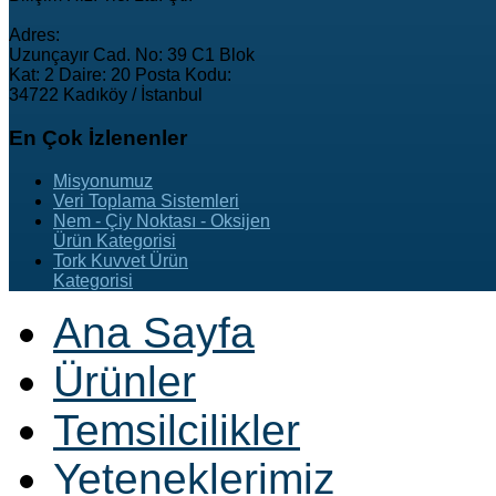
Adres:
Uzunçayır Cad. No: 39 C1 Blok
Kat: 2 Daire: 20 Posta Kodu:
34722 Kadıköy / İstanbul
En
Çok İzlenenler
Misyonumuz
Veri Toplama Sistemleri
Nem - Çiy Noktası - Oksijen
Ürün Kategorisi
Tork Kuvvet Ürün
Kategorisi
Ana Sayfa
Ürünler
Temsilcilikler
Yeteneklerimiz