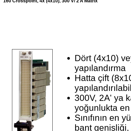
160 Crosspoint, 4x (4x10), 300 V/ 2 A Matrix
Dört (4x10) vey
yapılandırma
Hatta çift (8x1
yapılandırılabil
300V, 2A' ya k
yoğunlukta en
Sınıfının en y
bant genişliği