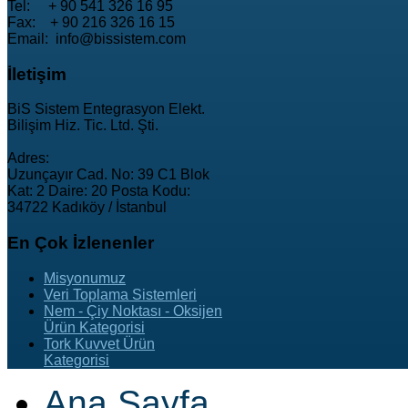
Tel: + 90 541 326 16 95
Fax: + 90 216 326 16 15
Email: info@bissistem.com
İletişim
BiS Sistem Entegrasyon Elekt.
Bilişim Hiz. Tic. Ltd. Şti.
Adres:
Uzunçayır Cad. No: 39 C1 Blok
Kat: 2 Daire: 20 Posta Kodu:
34722 Kadıköy / İstanbul
En
Çok İzlenenler
Misyonumuz
Veri Toplama Sistemleri
Nem - Çiy Noktası - Oksijen
Ürün Kategorisi
Tork Kuvvet Ürün
Kategorisi
Ana Sayfa