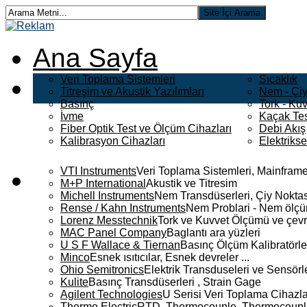
Ana Sayfa
Veri Toplama Sistemleri
Sıcaklık
Titreşim ve Akustik Yazılımları
Nem - Çiy
Basınç
Tork - Kuv
İvme
Kaçak Tes
Fiber Optik Test ve Ölçüm Cihazları
Debi Akış
Kalibrasyon Cihazları
Elektriks
VTI Instruments
Veri Toplama Sistemleri, Mainframe
M+P International
Akustik ve Titresim
Michell Instruments
Nem Transdüserleri, Çiy Noktası
Rense / Kahn Instruments
Nem Problari - Nem ölçüm
Lorenz Messtechnik
Tork ve Kuvvet Ölçümü ve çevr
MAC Panel Company
Baglantı ara yüzleri
U S F Wallace & Tiernan
Basınç Ölçüm Kalibratörle
Minco
Esnek ısıtıcılar, Esnek devreler ...
Ohio Semitronics
Elektrik Transduseleri ve Sensörler
Kulite
Basınç Transdüserleri , Strain Gage
Agilent Technologies
U Serisi Veri Toplama Cihazla
Thermo Electric
RTD, Thermocouple, Thermocouple 