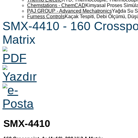
Chemstations - ChemCAD
Kimyasal Proses Simüla
PAJ GROUP - Advanced Mechatronics
Yağda Su S
Furness Controls
Kaçak Tespiti, Debi Ölçümü, Düş
SMX-4410 - 160 Crosspoin
Matrix
SMX-4410