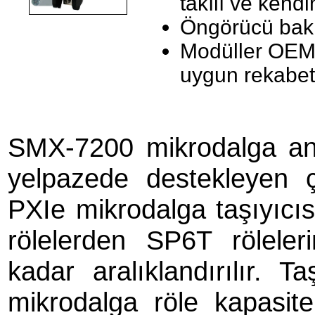
takılı ve kendi
Öngörücü bakım
Modüller OEM/
uygun rekabetçi
SMX-7200 mikrodalga anah
yelpazede destekleyen ç
PXIe mikrodalga taşıyıcıs
rölelerden SP6T röleler
kadar aralıklandırılır. 
mikrodalga röle kapasite