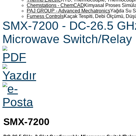
Chemstations - ChemCAD
Kimyasal Proses Simüla
PAJ GROUP - Advanced Mechatronics
Yağda Su S
Furness Controls
Kaçak Tespiti, Debi Ölçümü, Düş
SMX-7200 - DC-26.5 GHz,
Microwave Switch/Relay 
SMX-7200