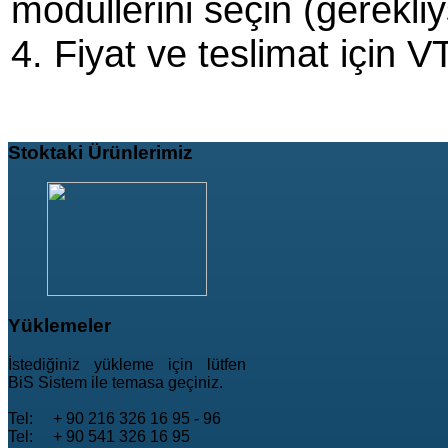
modüllerini seçin (gerekliy
4. Fiyat ve teslimat için 
Stoktaki
Ürünlerimiz
Yüklemeler
İstediğiniz yükleme için lütfen
BiS Sistem ile temasa geçiniz.
Tel: + 90 216 326 16 95 - 96
Tel: + 90 541 326 16 95