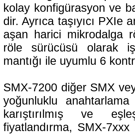
kolay konfigürasyon ve bak
dir. Ayrıca taşıyıcı PXIe a
aşan harici mikrodalga rö
röle sürücüsü olarak i
mantığı ile uyumlu 6 kontrol
SMX-7200 diğer SMX veya
yoğunluklu anahtarlama 
karıştırılmış ve eşleş
fiyatlandırma, SMX-7xxx