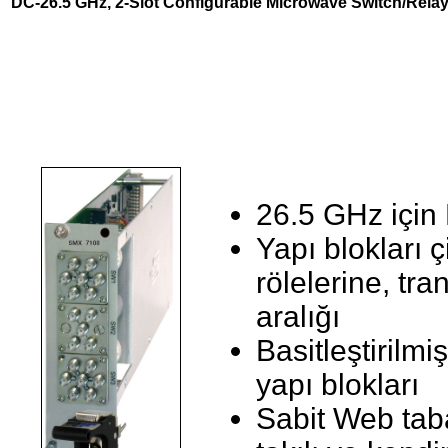
DC-26.5 GHz, 2-Slot Configurable Microwave Switch/Relay
26.5 GHz için 
Yapı blokları 
rölelerine, tra
aralığı
Basitleştirilmi
yapı blokları
Sabit Web tab