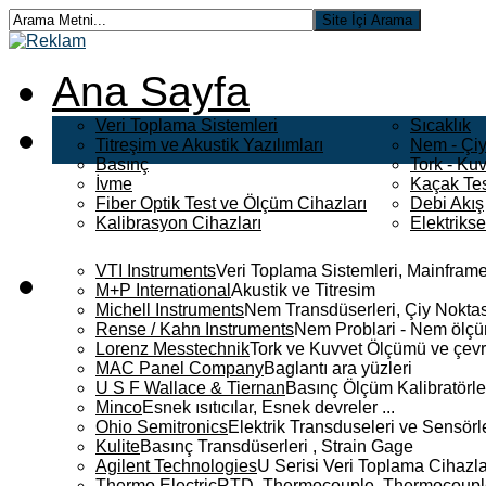
Ana Sayfa
Veri Toplama Sistemleri
Sıcaklık
Titreşim ve Akustik Yazılımları
Nem - Çiy
Basınç
Tork - Kuv
İvme
Kaçak Tes
Fiber Optik Test ve Ölçüm Cihazları
Debi Akış
Kalibrasyon Cihazları
Elektriks
VTI Instruments
Veri Toplama Sistemleri, Mainframe
M+P International
Akustik ve Titresim
Michell Instruments
Nem Transdüserleri, Çiy Noktası
Rense / Kahn Instruments
Nem Problari - Nem ölçüm
Lorenz Messtechnik
Tork ve Kuvvet Ölçümü ve çevr
MAC Panel Company
Baglantı ara yüzleri
U S F Wallace & Tiernan
Basınç Ölçüm Kalibratörle
Minco
Esnek ısıtıcılar, Esnek devreler ...
Ohio Semitronics
Elektrik Transduseleri ve Sensörler
Kulite
Basınç Transdüserleri , Strain Gage
Agilent Technologies
U Serisi Veri Toplama Cihazla
Thermo Electric
RTD, Thermocouple, Thermocouple 