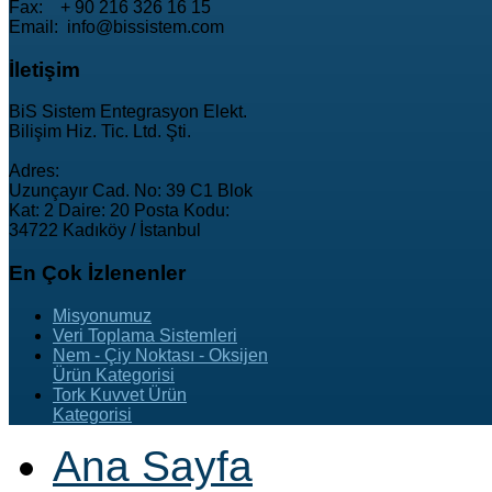
Fax: + 90 216 326 16 15
Email: info@bissistem.com
İletişim
BiS Sistem Entegrasyon Elekt.
Bilişim Hiz. Tic. Ltd. Şti.
Adres:
Uzunçayır Cad. No: 39 C1 Blok
Kat: 2 Daire: 20 Posta Kodu:
34722 Kadıköy / İstanbul
En
Çok İzlenenler
Misyonumuz
Veri Toplama Sistemleri
Nem - Çiy Noktası - Oksijen
Ürün Kategorisi
Tork Kuvvet Ürün
Kategorisi
Ana Sayfa