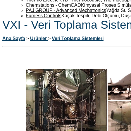
Chemstations - ChemCAD
Kimyasal Proses Simüla
PAJ GROUP - Advanced Mechatronics
Yağda Su S
Furness Controls
Kaçak Tespiti, Debi Ölçümü, Düş
VXI - Veri Toplama Sistem
Ana Sayfa
>
Ürünler
>
Veri Toplama Sistemleri