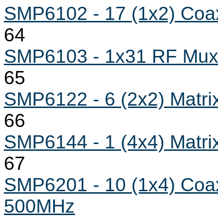
SMP6102 - 17 (1x2) Coa
64
SMP6103 - 1x31 RF Mu
65
SMP6122 - 6 (2x2) Matri
66
SMP6144 - 1 (4x4) Matri
67
SMP6201 - 10 (1x4) Coax
500MHz