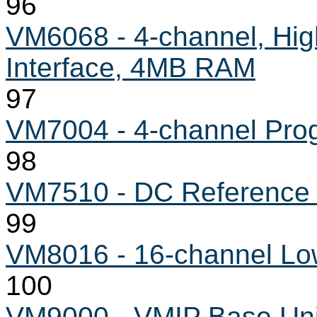
96
VM6068 - 4-channel, Hig
Interface, 4MB RAM
97
VM7004 - 4-channel Pro
98
VM7510 - DC Reference
99
VM8016 - 16-channel Low
100
VM9000 - VMIP Base Unit