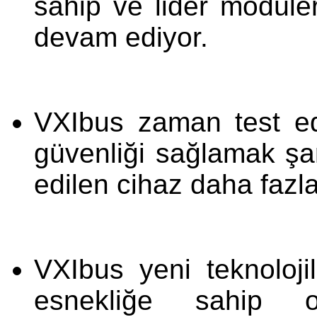
sahip ve lider modüle
devam ediyor.
VXIbus zaman test edil
güvenliği sağlamak şart
edilen cihaz daha fazla
VXIbus yeni teknolojil
esnekliğe sahip o