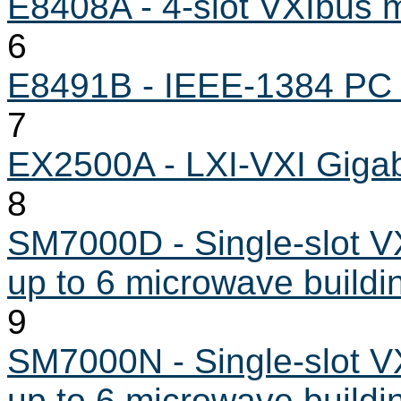
E8408A - 4-slot VXIbus 
6
E8491B - IEEE-1384 PC 
7
EX2500A - LXI-VXI Gigabi
8
SM7000D - Single-slot VX
up to 6 microwave buildi
9
SM7000N - Single-slot VX
up to 6 microwave buildi