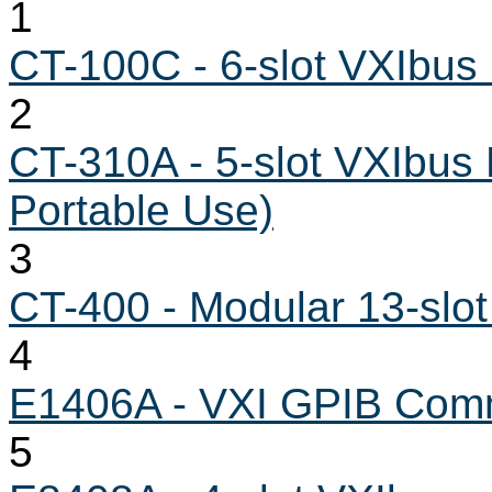
1
CT-100C - 6-slot VXIbus
2
CT-310A - 5-slot VXIbus
Portable Use)
3
CT-400 - Modular 13-slo
4
E1406A - VXI GPIB Co
5