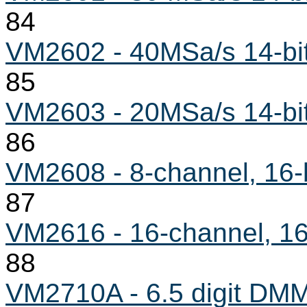
84
VM2602 - 40MSa/s 14-bit 
85
VM2603 - 20MSa/s 14-bit 
86
VM2608 - 8-channel, 16-b
87
VM2616 - 16-channel, 16-
88
VM2710A - 6.5 digit DM