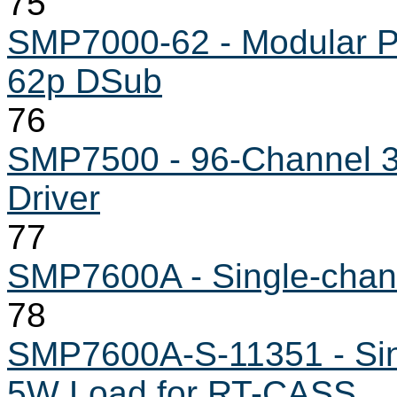
75
SMP7000-62 - Modular Pr
62p DSub
76
SMP7500 - 96-Channel 3
Driver
77
SMP7600A - Single-cha
78
SMP7600A-S-11351 - Si
5W Load for RT-CASS