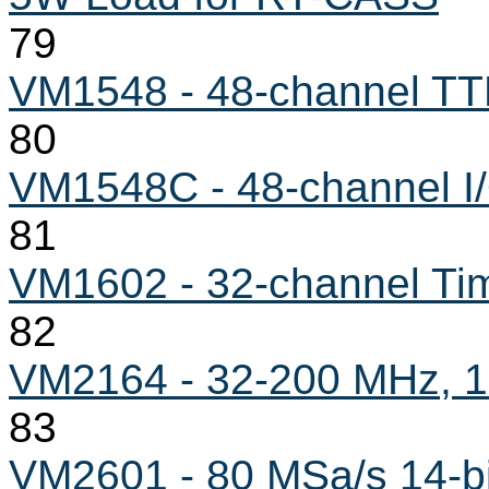
79
VM1548 - 48-channel TT
80
VM1548C - 48-channel I/
81
VM1602 - 32-channel Ti
82
VM2164 - 32-200 MHz, 1
83
VM2601 - 80 MSa/s 14-bit