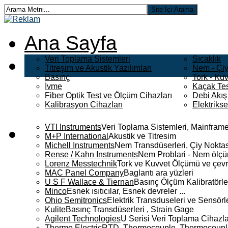
Ana Sayfa
Veri Toplama Sistemleri
Sıcaklık
Titreşim ve Akustik Yazılımları
Nem - Çiy
Basınç
Tork - Kuv
İvme
Kaçak Tes
Fiber Optik Test ve Ölçüm Cihazları
Debi Akış
Kalibrasyon Cihazları
Elektriks
VTI Instruments
Veri Toplama Sistemleri, Mainframe
M+P International
Akustik ve Titresim
Michell Instruments
Nem Transdüserleri, Çiy Noktası
Rense / Kahn Instruments
Nem Problari - Nem ölçüm
Lorenz Messtechnik
Tork ve Kuvvet Ölçümü ve çevr
MAC Panel Company
Baglantı ara yüzleri
U S F Wallace & Tiernan
Basınç Ölçüm Kalibratörle
Minco
Esnek ısıtıcılar, Esnek devreler ...
Ohio Semitronics
Elektrik Transduseleri ve Sensörler
Kulite
Basınç Transdüserleri , Strain Gage
Agilent Technologies
U Serisi Veri Toplama Cihazla
Thermo Electric
RTD, Thermocouple, Thermocouple 