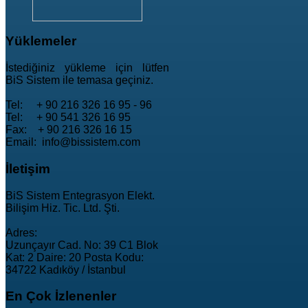
Yüklemeler
İstediğiniz yükleme için lütfen
BiS Sistem ile temasa geçiniz.
Tel: + 90 216 326 16 95 - 96
Tel: + 90 541 326 16 95
Fax: + 90 216 326 16 15
Email: info@bissistem.com
İletişim
BiS Sistem Entegrasyon Elekt.
Bilişim Hiz. Tic. Ltd. Şti.
Adres:
Uzunçayır Cad. No: 39 C1 Blok
Kat: 2 Daire: 20 Posta Kodu:
34722 Kadıköy / İstanbul
En
Çok İzlenenler