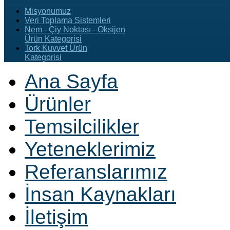
Misyonumuz
Veri Toplama Sistemleri
Nem - Çiy Noktası - Oksijen
Ürün Kategorisi
Tork Kuvvet Ürün
Kategorisi
Ana Sayfa
Ürünler
Temsilcilikler
Yeteneklerimiz
Referanslarımız
İnsan Kaynakları
İletişim