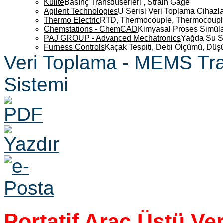
Kulite
Basınç Transdüserleri , Strain Gage
Agilent Technologies
U Serisi Veri Toplama Cihazla
Thermo Electric
RTD, Thermocouple, Thermocouple 
Chemstations - ChemCAD
Kimyasal Proses Simüla
PAJ GROUP - Advanced Mechatronics
Yağda Su S
Furness Controls
Kaçak Tespiti, Debi Ölçümü, Düş
Veri Toplama - MEMS Tr
Sistemi
Portatif Araç Üstü Ve