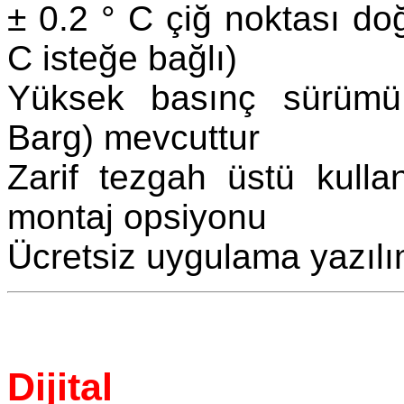
± 0.2 ° C çiğ noktası do
C isteğe bağlı)
Yüksek basınç sürüm
Barg) mevcuttur
Zarif tezgah üstü kull
montaj opsiyonu
Ücretsiz uygulama yazılı
Dijital 