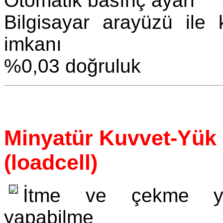
Otomatik basınç ayarı
Bilgisayar arayüzü ile 
imkanı
%0,03 doğruluk
Minyatür Kuvvet-Yük
(loadcell)
İtme ve çekme y
yapabilme