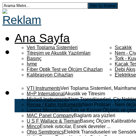
Ana Sayfa
Veri Toplama Sistemleri
Sıcaklık
Titreşim ve Akustik Yazılımları
Nem - Çiy
Basınç
Tork - Kuv
İvme
Kaçak Tes
Fiber Optik Test ve Ölçüm Cihazları
Debi Akış
Kalibrasyon Cihazları
Elektriks
VTI Instruments
Veri Toplama Sistemleri, Mainframe
M+P International
Akustik ve Titresim
Michell Instruments
Nem Transdüserleri, Çiy Noktası
Rense / Kahn Instruments
Nem Problari - Nem ölçüm
Lorenz Messtechnik
Tork ve Kuvvet Ölçümü ve çevr
MAC Panel Company
Baglantı ara yüzleri
U S F Wallace & Tiernan
Basınç Ölçüm Kalibratörle
Minco
Esnek ısıtıcılar, Esnek devreler ...
Ohio Semitronics
Elektrik Transduseleri ve Sensörler