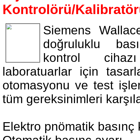
Kontrolörü/Kalibratö
Siemens Wallace,
doğruluklu ba
kontrol ciha
laboratuarlar için tasar
otomasyonu ve test işlem
tüm gereksinimleri karşıl
Elektro pnömatik basınç 