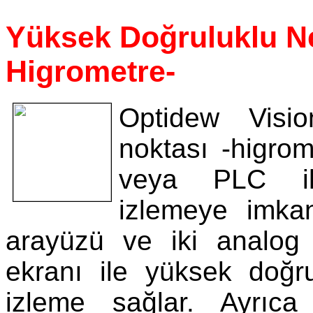
Yüksek Doğruluklu N
Higrometre-
Optidew Visi
noktası -higrom
veya PLC il
izlemeye imka
arayüzü ve iki analog ç
ekranı ile yüksek doğr
izleme sağlar. Ayrıca