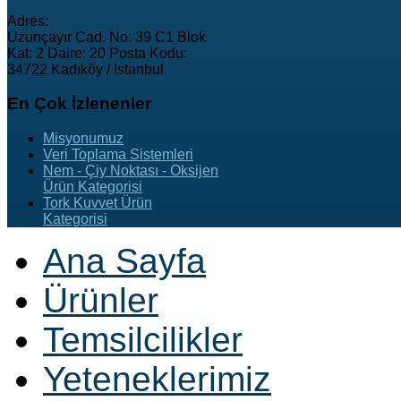
Adres:
Uzunçayır Cad. No: 39 C1 Blok
Kat: 2 Daire: 20 Posta Kodu:
34722 Kadıköy / İstanbul
En
Çok İzlenenler
Misyonumuz
Veri Toplama Sistemleri
Nem - Çiy Noktası - Oksijen
Ürün Kategorisi
Tork Kuvvet Ürün
Kategorisi
Ana Sayfa
Ürünler
Temsilcilikler
Yeteneklerimiz