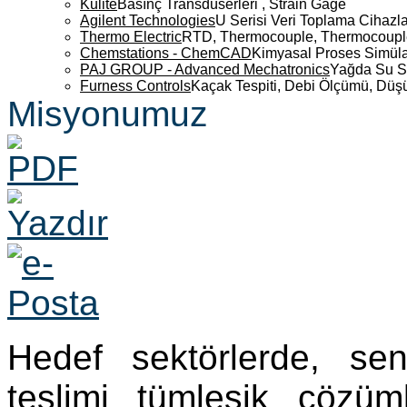
Kulite
Basınç Transdüserleri , Strain Gage
Agilent Technologies
U Serisi Veri Toplama Cihazla
Thermo Electric
RTD, Thermocouple, Thermocouple 
Chemstations - ChemCAD
Kimyasal Proses Simüla
PAJ GROUP - Advanced Mechatronics
Yağda Su S
Furness Controls
Kaçak Tespiti, Debi Ölçümü, Düş
Misyonumuz
Hedef sektörlerde, se
teslimi tümleşik çözü