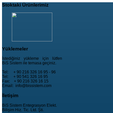
Stoktaki
Ürünlerimiz
Yüklemeler
İstediğiniz yükleme için lütfen
BiS Sistem ile temasa geçiniz.
Tel: + 90 216 326 16 95 - 96
Tel: + 90 541 326 16 95
Fax: + 90 216 326 16 15
Email: info@bissistem.com
İletişim
BiS Sistem Entegrasyon Elekt.
Bilişim Hiz. Tic. Ltd. Şti.