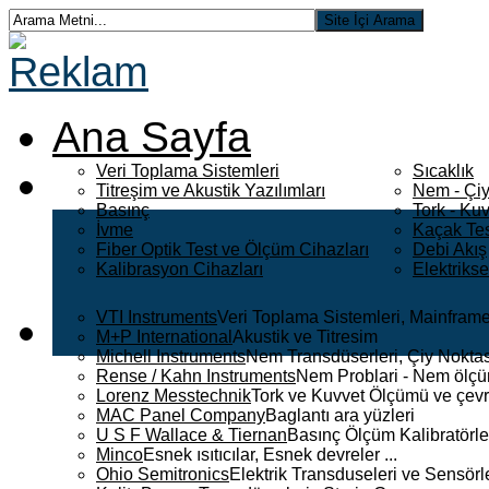
Ana Sayfa
Veri Toplama Sistemleri
Sıcaklık
Titreşim ve Akustik Yazılımları
Nem - Çiy
Basınç
Tork - Kuv
İvme
Kaçak Tes
Fiber Optik Test ve Ölçüm Cihazları
Debi Akış
Kalibrasyon Cihazları
Elektriks
VTI Instruments
Veri Toplama Sistemleri, Mainframe
M+P International
Akustik ve Titresim
Michell Instruments
Nem Transdüserleri, Çiy Noktası
Rense / Kahn Instruments
Nem Problari - Nem ölçüm
Lorenz Messtechnik
Tork ve Kuvvet Ölçümü ve çevr
MAC Panel Company
Baglantı ara yüzleri
U S F Wallace & Tiernan
Basınç Ölçüm Kalibratörle
Minco
Esnek ısıtıcılar, Esnek devreler ...
Ohio Semitronics
Elektrik Transduseleri ve Sensörler