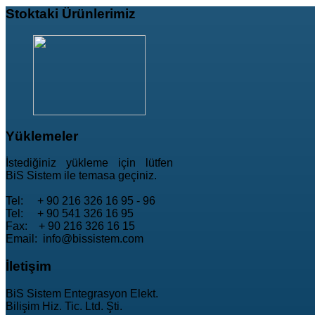
Stoktaki
Ürünlerimiz
Yüklemeler
İstediğiniz yükleme için lütfen
BiS Sistem ile temasa geçiniz.
Tel: + 90 216 326 16 95 - 96
Tel: + 90 541 326 16 95
Fax: + 90 216 326 16 15
Email: info@bissistem.com
İletişim
BiS Sistem Entegrasyon Elekt.
Bilişim Hiz. Tic. Ltd. Şti.