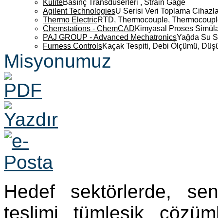
Kulite
Basınç Transdüserleri , Strain Gage
Agilent Technologies
U Serisi Veri Toplama Cihazla
Thermo Electric
RTD, Thermocouple, Thermocouple 
Chemstations - ChemCAD
Kimyasal Proses Simüla
PAJ GROUP - Advanced Mechatronics
Yağda Su S
Furness Controls
Kaçak Tespiti, Debi Ölçümü, Düş
Misyonumuz
Hedef sektörlerde, se
teslimi tümleşik çözü