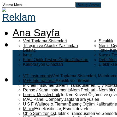
Ana Sayfa
Veri Toplama Sistemleri
Sıcaklık
Titreşim ve Akustik Yazılımları
Nem - Çiy
Basınç
Tork - Kuv
İvme
Kaçak Tes
Fiber Optik Test ve Ölçüm Cihazları
Debi Akış
Kalibrasyon Cihazları
Elektriks
VTI Instruments
Veri Toplama Sistemleri, Mainframe
M+P International
Akustik ve Titresim
Michell Instruments
Nem Transdüserleri, Çiy Noktası
Rense / Kahn Instruments
Nem Problari - Nem ölçüm
Lorenz Messtechnik
Tork ve Kuvvet Ölçümü ve çevr
MAC Panel Company
Baglantı ara yüzleri
U S F Wallace & Tiernan
Basınç Ölçüm Kalibratörle
Minco
Esnek ısıtıcılar, Esnek devreler ...
Ohio Semitronics
Elektrik Transduseleri ve Sensörler