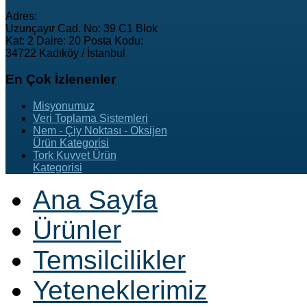
Adres:
Uzunçayır Cad. No: 39 C1 Blok
Kat: 2 Daire: 20 Posta Kodu:
34722 Kadıköy / İstanbul
En
Çok İzlenenler
Misyonumuz
Veri Toplama Sistemleri
Nem - Çiy Noktası - Oksijen
Ürün Kategorisi
Tork Kuvvet Ürün
Kategorisi
Ana Sayfa
Ürünler
Temsilcilikler
Yeteneklerimiz