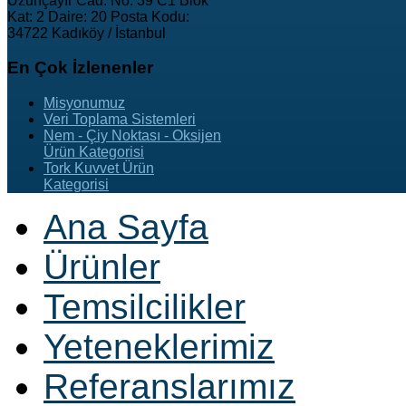
Uzunçayır Cad. No: 39 C1 Blok
Kat: 2 Daire: 20 Posta Kodu:
34722 Kadıköy / İstanbul
En
Çok İzlenenler
Misyonumuz
Veri Toplama Sistemleri
Nem - Çiy Noktası - Oksijen
Ürün Kategorisi
Tork Kuvvet Ürün
Kategorisi
Ana Sayfa
Ürünler
Temsilcilikler
Yeteneklerimiz
Referanslarımız