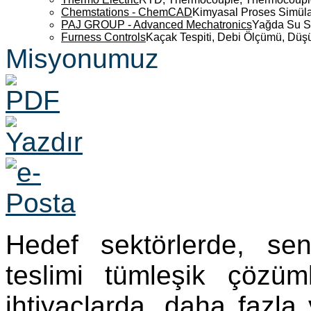
Chemstations - ChemCAD
Kimyasal Proses Simüla
PAJ GROUP - Advanced Mechatronics
Yağda Su S
Furness Controls
Kaçak Tespiti, Debi Ölçümü, Düş
Misyonumuz
Hedef sektörlerde, se
teslimi tümleşik çözü
ihtiyaçlarda, daha fazla 