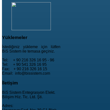
Yüklemeler
İstediğiniz yükleme için lütfen
BiS Sistem ile temasa geçiniz.
Tel: + 90 216 326 16 95 - 96
Tel: + 90 541 326 16 95
Fax: + 90 216 326 16 15
Email: info@bissistem.com
İletişim
BiS Sistem Entegrasyon Elekt.
Bilişim Hiz. Tic. Ltd. Şti.
Adres: