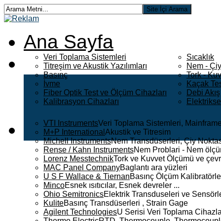
Ana Sayfa
Veri Toplama Sistemleri
Sıcaklık
Titreşim ve Akustik Yazılımları
Nem - Çiy
Basınç
Tork - Kuv
İvme
Kaçak Tes
Fiber Optik Test ve Ölçüm Cihazları
Debi Akış
Kalibrasyon Cihazları
Elektriks
VTI Instruments
Veri Toplama Sistemleri, Mainframe
M+P International
Akustik ve Titresim
Michell Instruments
Nem Transdüserleri, Çiy Noktası
Rense / Kahn Instruments
Nem Problari - Nem ölçüm
Lorenz Messtechnik
Tork ve Kuvvet Ölçümü ve çevr
MAC Panel Company
Baglantı ara yüzleri
U S F Wallace & Tiernan
Basınç Ölçüm Kalibratörle
Minco
Esnek ısıtıcılar, Esnek devreler ...
Ohio Semitronics
Elektrik Transduseleri ve Sensörler
Kulite
Basınç Transdüserleri , Strain Gage
Agilent Technologies
U Serisi Veri Toplama Cihazla
Thermo Electric
RTD, Thermocouple, Thermocouple 