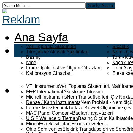
Ana Sayfa
Veri Toplama Sistemleri
Sıcaklık
Titreşim ve Akustik Yazılımları
Nem - Çiy
Basınç
Tork - Kuv
İvme
Kaçak Tes
Fiber Optik Test ve Ölçüm Cihazları
Debi Akış
Kalibrasyon Cihazları
Elektriks
VTI Instruments
Veri Toplama Sistemleri, Mainframe
M+P International
Akustik ve Titresim
Michell Instruments
Nem Transdüserleri, Çiy Noktası
Rense / Kahn Instruments
Nem Problari - Nem ölçüm
Lorenz Messtechnik
Tork ve Kuvvet Ölçümü ve çevr
MAC Panel Company
Baglantı ara yüzleri
U S F Wallace & Tiernan
Basınç Ölçüm Kalibratörle
Minco
Esnek ısıtıcılar, Esnek devreler ...
Ohio Semitronics
Elektrik Transduseleri ve Sensörler