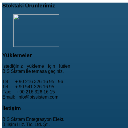
Stoktaki
Ürünlerimiz
Yüklemeler
İstediğiniz yükleme için lütfen
BiS Sistem ile temasa geçiniz.
Tel: + 90 216 326 16 95 - 96
Tel: + 90 541 326 16 95
Fax: + 90 216 326 16 15
Email: info@bissistem.com
İletişim
BiS Sistem Entegrasyon Elekt.
Bilişim Hiz. Tic. Ltd. Şti.