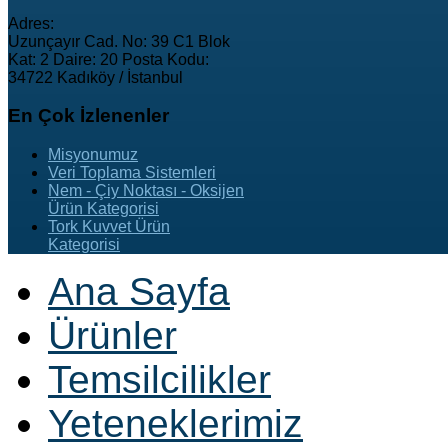
Adres:
Uzunçayır Cad. No: 39 C1 Blok
Kat: 2 Daire: 20 Posta Kodu:
34722 Kadıköy / İstanbul
En
Çok İzlenenler
Misyonumuz
Veri Toplama Sistemleri
Nem - Çiy Noktası - Oksijen
Ürün Kategorisi
Tork Kuvvet Ürün
Kategorisi
Ana Sayfa
Ürünler
Temsilcilikler
Yeteneklerimiz