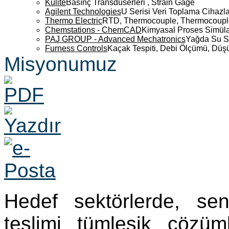
Kulite
Basınç Transdüserleri , Strain Gage
Agilent Technologies
U Serisi Veri Toplama Cihazla
Thermo Electric
RTD, Thermocouple, Thermocouple 
Chemstations - ChemCAD
Kimyasal Proses Simüla
PAJ GROUP - Advanced Mechatronics
Yağda Su S
Furness Controls
Kaçak Tespiti, Debi Ölçümü, Düş
Misyonumuz
Hedef sektörlerde, se
teslimi tümleşik çözü