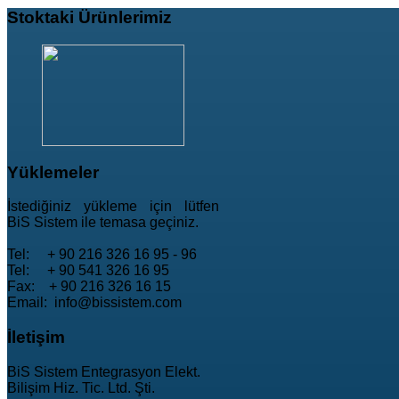
Stoktaki
Ürünlerimiz
Yüklemeler
İstediğiniz yükleme için lütfen
BiS Sistem ile temasa geçiniz.
Tel: + 90 216 326 16 95 - 96
Tel: + 90 541 326 16 95
Fax: + 90 216 326 16 15
Email: info@bissistem.com
İletişim
BiS Sistem Entegrasyon Elekt.
Bilişim Hiz. Tic. Ltd. Şti.