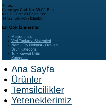
Adres:
Uzunçayır Cad. No: 39 C1 Blok
Kat: 2 Daire: 20 Posta Kodu:
34722 Kadıköy / İstanbul
En
Çok İzlenenler
Misyonumuz
Veri Toplama Sistemleri
Nem - Çiy Noktası - Oksijen
Ürün Kategorisi
Tork Kuvvet Ürün
Kategorisi
Ana Sayfa
Ürünler
Temsilcilikler
Yeteneklerimiz