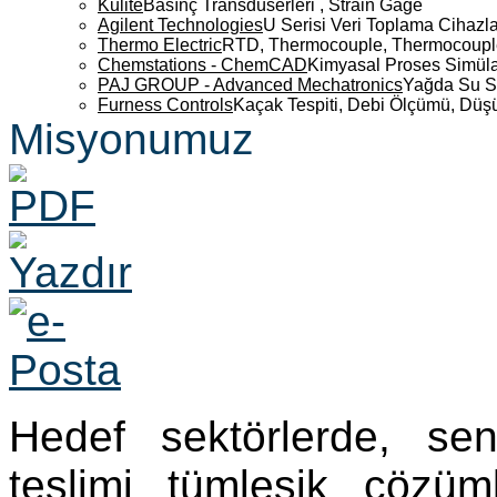
Kulite
Basınç Transdüserleri , Strain Gage
Agilent Technologies
U Serisi Veri Toplama Cihazla
Thermo Electric
RTD, Thermocouple, Thermocouple 
Chemstations - ChemCAD
Kimyasal Proses Simüla
PAJ GROUP - Advanced Mechatronics
Yağda Su S
Furness Controls
Kaçak Tespiti, Debi Ölçümü, Düş
Misyonumuz
Hedef sektörlerde, se
teslimi tümleşik çözü