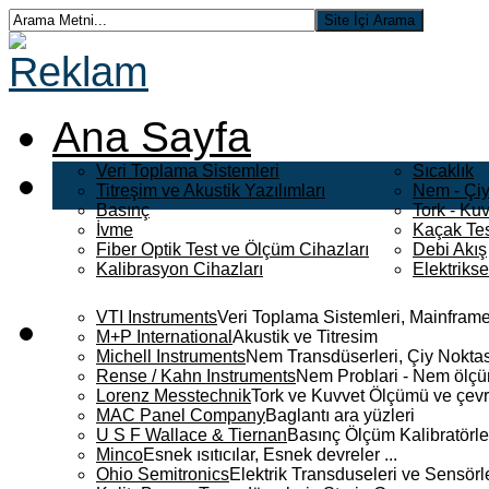
Ana Sayfa
Veri Toplama Sistemleri
Sıcaklık
Titreşim ve Akustik Yazılımları
Nem - Çiy
Basınç
Tork - Kuv
İvme
Kaçak Tes
Fiber Optik Test ve Ölçüm Cihazları
Debi Akış
Kalibrasyon Cihazları
Elektriks
VTI Instruments
Veri Toplama Sistemleri, Mainframe
M+P International
Akustik ve Titresim
Michell Instruments
Nem Transdüserleri, Çiy Noktası
Rense / Kahn Instruments
Nem Problari - Nem ölçüm
Lorenz Messtechnik
Tork ve Kuvvet Ölçümü ve çevr
MAC Panel Company
Baglantı ara yüzleri
U S F Wallace & Tiernan
Basınç Ölçüm Kalibratörle
Minco
Esnek ısıtıcılar, Esnek devreler ...
Ohio Semitronics
Elektrik Transduseleri ve Sensörler